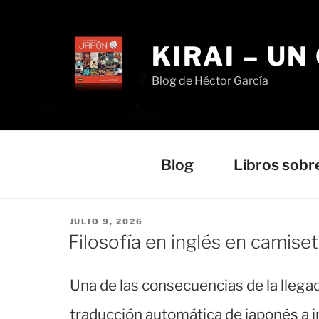
Saltar
al
contenido
KIRAI – UN
Blog de Héctor García
Blog
Libros sobr
PUBLICADO
JULIO 9, 2026
EL
Filosofía en inglés en camise
Una de las consecuencias de la llegad
traducción automática de japonés a 