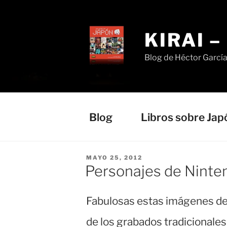
Saltar
al
contenido
KIRAI 
Blog de Héctor Garcí
Blog
Libros sobre Jap
PUBLICADO
MAYO 25, 2012
EL
Personajes de Ninten
Fabulosas estas imágenes d
de los grabados tradicionale