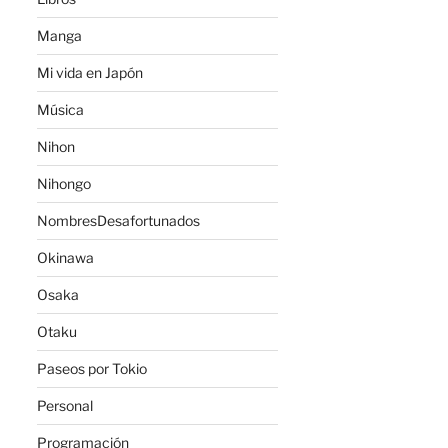
Manga
Mi vida en Japón
Música
Nihon
Nihongo
NombresDesafortunados
Okinawa
Osaka
Otaku
Paseos por Tokio
Personal
Programación