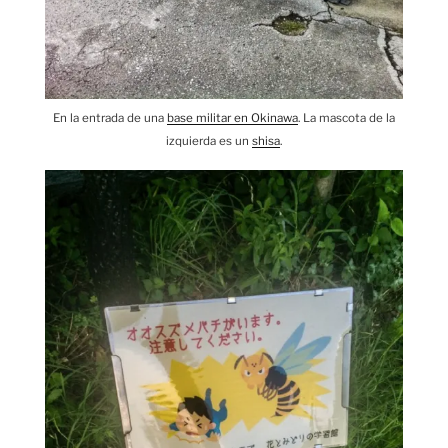
En la entrada de una
base militar en Okinawa
. La mascota de la
izquierda es un
shisa
.