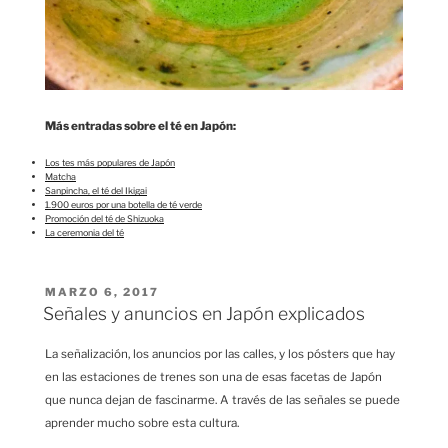
Más entradas sobre el té en Japón:
Los tes más populares de Japón
Matcha
Sanpincha, el té del Ikigai
1.900 euros por una botella de té verde
Promoción del té de Shizuoka
La ceremonia del té
PUBLICADO
MARZO 6, 2017
EL
Señales y anuncios en Japón explicados
La señalización, los anuncios por las calles, y los pósters que hay
en las estaciones de trenes son una de esas facetas de Japón
que nunca dejan de fascinarme. A través de las señales se puede
aprender mucho sobre esta cultura.