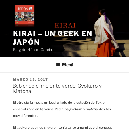
Saltar
al
contenido
KIRAI – UN GEEK EN
JAPÓN
Blog de Héctor García
Menú
PUBLICADO
MARZO 15, 2017
EL
Bebiendo el mejor té verde: Gyokuro y
Matcha
El otro día fuimos a un local al lado de la estación de Tokio
especializado en
té verde
. Pedimos
gyokuro
y
matcha
, dos tés
muy diferentes.
El gyukuro que nos sirvieron tenía tanto
umami
que si cerrabas