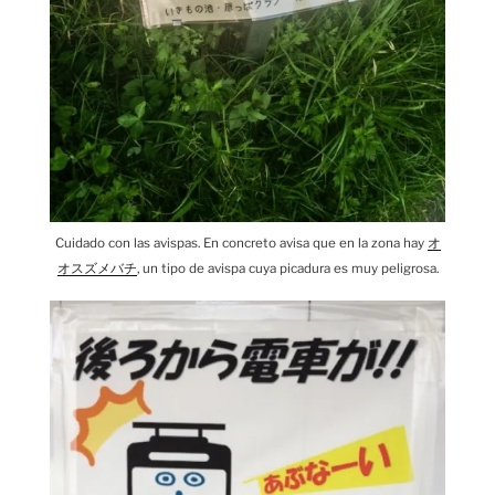
Cuidado con las avispas. En concreto avisa que en la zona hay
オ
オスズメバチ
, un tipo de avispa cuya picadura es muy peligrosa.