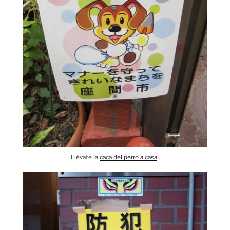
Llévate la
caca del perro a casa
.