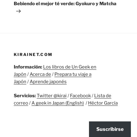
entrada
Bebiendo el mejor té verde: Gyokuro y Matcha
KIRAINET.COM
Información:
Los libros de Un Geek en
Japón
/
Acerca de
/
Prepara tu viaje a
Japón
/
Aprende japonés
Servicios:
Twitter @kirai
/
Facebook
/
Lista de
correo
/
A geek in Japan (English)
/
Héctor García
Suscribirse