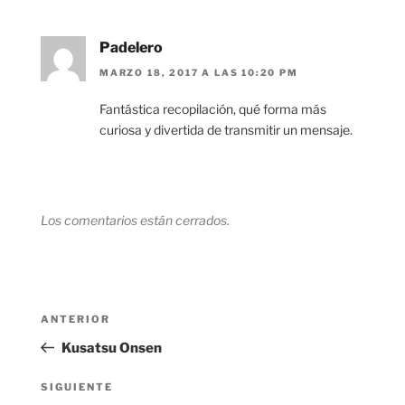
Padelero
MARZO 18, 2017 A LAS 10:20 PM
Fantástica recopilación, qué forma más
curiosa y divertida de transmitir un mensaje.
Los comentarios están cerrados.
Navegación
Entrada
ANTERIOR
de
anterior:
Kusatsu Onsen
entradas
Siguiente
SIGUIENTE