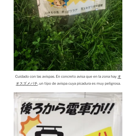
Cuidado con las avispas. En concreto avisa que en la zona hay
オ
オスズメバチ
, un tipo de avispa cuya picadura es muy peligrosa.