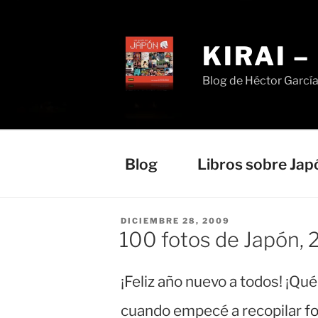
Saltar
al
contenido
KIRAI 
Blog de Héctor Garcí
Blog
Libros sobre Jap
PUBLICADO
DICIEMBRE 28, 2009
EL
100 fotos de Japón,
¡Feliz año nuevo a todos! ¡Qu
cuando empecé a recopilar
fo