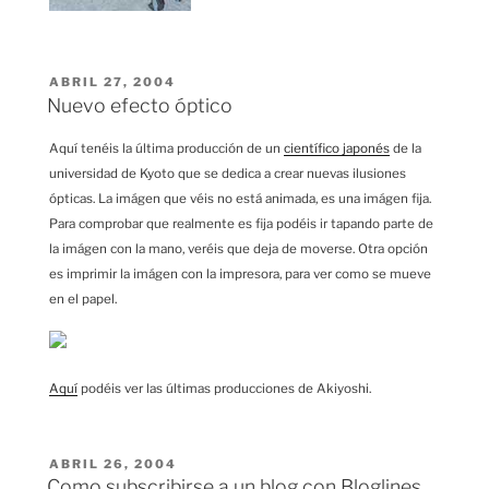
PUBLICADO
ABRIL 27, 2004
EL
Nuevo efecto óptico
Aquí tenéis la última producción de un
científico japonés
de la
universidad de Kyoto que se dedica a crear nuevas ilusiones
ópticas. La imágen que véis no está animada, es una imágen fija.
Para comprobar que realmente es fija podéis ir tapando parte de
la imágen con la mano, veréis que deja de moverse. Otra opción
es imprimir la imágen con la impresora, para ver como se mueve
en el papel.
Aquí
podéis ver las últimas producciones de Akiyoshi.
PUBLICADO
ABRIL 26, 2004
EL
Como subscribirse a un blog con Bloglines.