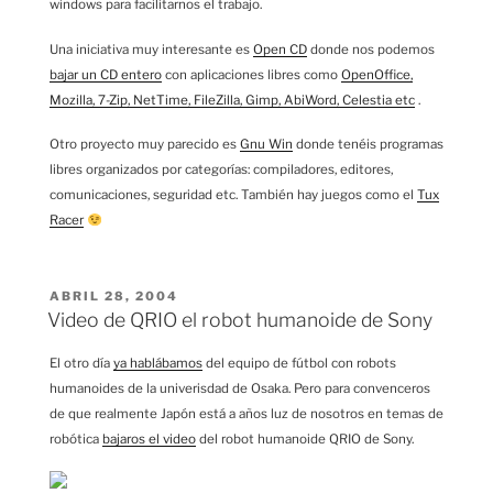
windows para facilitarnos el trabajo.
Una iniciativa muy interesante es
Open CD
donde nos podemos
bajar un CD entero
con aplicaciones libres como
OpenOffice,
Mozilla, 7-Zip, NetTime, FileZilla, Gimp, AbiWord, Celestia etc
.
Otro proyecto muy parecido es
Gnu Win
donde tenéis programas
libres organizados por categorías: compiladores, editores,
comunicaciones, seguridad etc. También hay juegos como el
Tux
Racer
PUBLICADO
ABRIL 28, 2004
EL
Video de QRIO el robot humanoide de Sony
El otro día
ya hablábamos
del equipo de fútbol con robots
humanoides de la univerisdad de Osaka. Pero para convenceros
de que realmente Japón está a años luz de nosotros en temas de
robótica
bajaros el video
del robot humanoide QRIO de Sony.