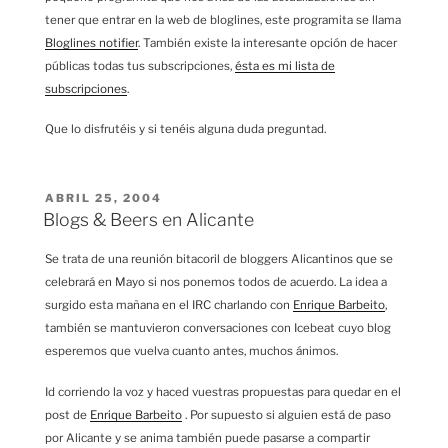
tener que entrar en la web de bloglines, este programita se llama
Bloglines notifier
. También existe la interesante opción de hacer
públicas todas tus subscripciones,
ésta es mi lista de
subscripciones
.
Que lo disfrutéis y si tenéis alguna duda preguntad.
PUBLICADO
ABRIL 25, 2004
EL
Blogs & Beers en Alicante
Se trata de una reunión bitacoril de bloggers Alicantinos que se
celebrará en Mayo si nos ponemos todos de acuerdo. La idea a
surgido esta mañana en el IRC charlando con
Enrique Barbeito
,
también se mantuvieron conversaciones con Icebeat cuyo blog
esperemos que vuelva cuanto antes, muchos ánimos.
Id corriendo la voz y haced vuestras propuestas para quedar en el
post de
Enrique Barbeito
. Por supuesto si alguien está de paso
por Alicante y se anima también puede pasarse a compartir