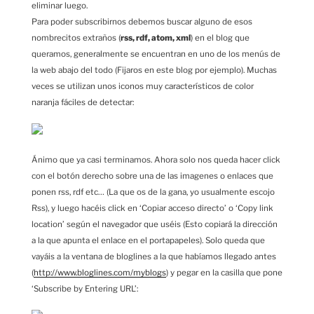
eliminar luego.
Para poder subscribirnos debemos buscar alguno de esos
nombrecitos extraños (
rss, rdf, atom, xml
) en el blog que
queramos, generalmente se encuentran en uno de los menús de
la web abajo del todo (Fijaros en este blog por ejemplo). Muchas
veces se utilizan unos iconos muy característicos de color
naranja fáciles de detectar:
Ánimo que ya casi terminamos. Ahora solo nos queda hacer click
con el botón derecho sobre una de las imagenes o enlaces que
ponen rss, rdf etc… (La que os de la gana, yo usualmente escojo
Rss), y luego hacéis click en ‘Copiar acceso directo’ o ‘Copy link
location’ según el navegador que uséis (Esto copiará la dirección
a la que apunta el enlace en el portapapeles). Solo queda que
vayáis a la ventana de bloglines a la que habíamos llegado antes
(
http://www.bloglines.com/myblogs
) y pegar en la casilla que pone
‘Subscribe by Entering URL’: