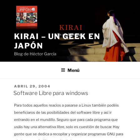
Saltar
al
contenido
KIRAI – UN GEEK EN
JAPÓN
Blog de Héctor García
Menú
PUBLICADO
ABRIL 29, 2004
EL
Software Libre para windows
Para todos aquellos reacios a pasarse a Linux también podéis
beneficiaros de las posibilidades del software libre y así ir
entrando en el mundillo. Seguro que para cada programa que
usáis hay una alternativa libre, solo es cuestión de buscar. Hay
gente que se dedica a recopilar y organizar programas GNU para