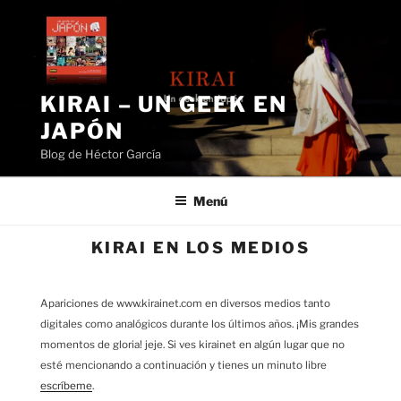
Saltar
al
contenido
KIRAI – UN GEEK EN
JAPÓN
Blog de Héctor García
Menú
KIRAI EN LOS MEDIOS
Apariciones de www.kirainet.com en diversos medios tanto
digitales como analógicos durante los últimos años. ¡Mis grandes
momentos de gloria! jeje. Si ves kirainet en algún lugar que no
esté mencionando a continuación y tienes un minuto libre
escríbeme
.