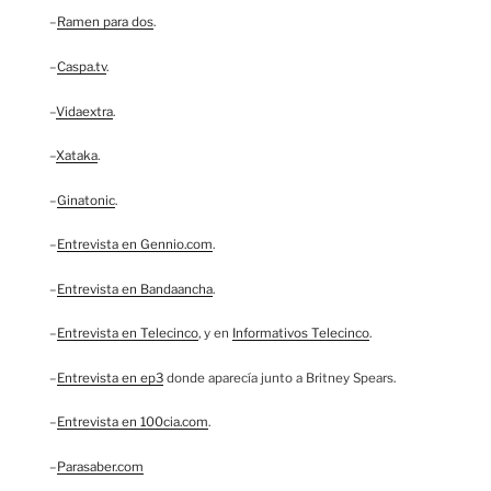
–
Ramen para dos
.
–
Caspa.tv
.
–
Vidaextra
.
–
Xataka
.
–
Ginatonic
.
–
Entrevista en Gennio.com
.
–
Entrevista en Bandaancha
.
–
Entrevista en Telecinco
, y en
Informativos Telecinco
.
–
Entrevista en ep3
donde aparecía junto a Britney Spears.
–
Entrevista en 100cia.com
.
–
Parasaber.com