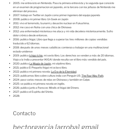
2005: me entrevisto en Nintendo. Paso la primera entrevista y la segunda que consiste
en un examen de programacion en japonés, en la tercera con los jefazos de Nintendo me
eliminan del proceso.
2007: trabajo en Twitter en Japón como primer ingeniero del equipo japonés
2008: publico mi primer libro: Un Geek en Japón
2011: vivo el terremoto, tsunami y desastre nuclear en Fukushima.
2012: me caso en Naha con una chica de Okinawa
2012: una enfermedad misteriosa me ataca y mi vida decelera misteriosamente. Sufro
dolor crónico desde entonces.
2016: publico Ikigai. Libro que llega a superar los tres millones de copias vendidas
traducido a 62 idiomas.
2018: después de unos meses sabáticos comienzo a trabajar en una multinacional
estado-unidense
2019: publico
Ichigo Ichie
, mi sexto libro. Los derechos se venden a más de 20 idiomas.
Viajo a la India a presentar IKIGAI donde resulta ser el libro más vendido del país.
2020: publico
La Magia de Japón
, mi séptimo libro.
2021: publico El Pequeño Ikigai mi octavo libro.
2022: publico mi primera novela:
La Era de la Eternidad
.
2023: publicamos libro sobre cultura india con Penguin US:
The Four Way Path
.
2024: paso varios meses de relax en Okinawa y también en Calpe.
2025: se publica mi primera novela en inglés.
2026: publico junto a Franscec Miralls el Ikigai del Dinero.
2027: publico el Espíritu del Shinto.
2028:
Contacto
hectorgarcia [arroba] gmail