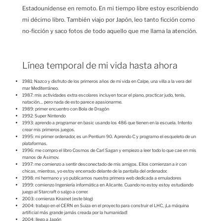
Estadounidense en remoto. En mi tiempo libre estoy escribiendo
mi décimo libro. También viajo por Japón, leo tanto ficción como
no-ficción y saco fotos de todo aquello que me llama la atención.
Línea temporal de mi vida hasta ahora
1981: Nazco y disfruto de los primeros años de mi vida en Calpe, una villa a la vera del
mar Mediterráneo.
1987: mis actividades extra escolares incluyen tocar el piano, practicar judo, tenis,
natación… pero nada de esto parece apasionarme.
1989: primer encuentro con Bola de Dragón
1992: Super Nintendo
1993: aprendo a programar en basic usando los 486 que tienen en la escuela. Intento
crear mis primeros juegos.
1995: mi primer ordenador, es un Pentium 90. Aprendo C y programo el esqueleto de un
plataformas.
1996: me compro el libro Cosmos de Carl Sagan y empiezo a leer todo lo que cae en mis
manos de Asimov.
1997: me comienzo a sentir desconectado de mis amigos. Ellos comienzan a ir con
chicas, mientras, yo estoy encerrado delante de la pantalla del ordenador.
1998: mi hermano y yo publicamos nuestra primera web dedicada a emuladores
1999: comienzo Ingeniería informática en Alicante. Cuando no estoy estoy estudiando
juego al Starcraft o salgo a correr.
2003: comienza Kirainet (este blog)
2004: trabajo en el CERN en Suiza en el proyecto para construir el LHC, ¡La máquina
artificial más grande jamás creada por la humanidad!
2004: llego a Japón