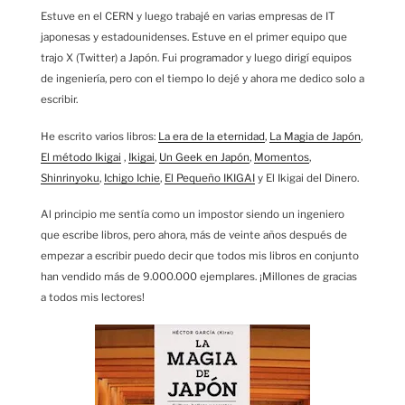
Estuve en el CERN y luego trabajé en varias empresas de IT
japonesas y estadounidenses. Estuve en el primer equipo que
trajo X (Twitter) a Japón. Fui programador y luego dirigí equipos
de ingeniería, pero con el tiempo lo dejé y ahora me dedico solo a
escribir.
He escrito varios libros:
La era de la eternidad
,
La Magia de Japón
,
El método Ikigai
,
Ikigai
,
Un Geek en Japón
,
Momentos
,
Shinrinyoku
,
Ichigo Ichie
,
El Pequeño IKIGAI
y El Ikigai del Dinero.
Al principio me sentía como un impostor siendo un ingeniero
que escribe libros, pero ahora, más de veinte años después de
empezar a escribir puedo decir que todos mis libros en conjunto
han vendido más de 9.000.000 ejemplares. ¡Millones de gracias
a todos mis lectores!