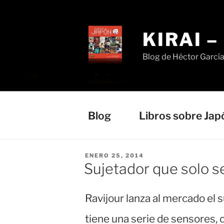
Saltar
al
contenido
KIRAI 
Blog de Héctor Garcí
Blog
Libros sobre Jap
PUBLICADO
ENERO 25, 2014
EL
Sujetador que solo 
Ravijour lanza al mercado el
tiene una serie de sensores,