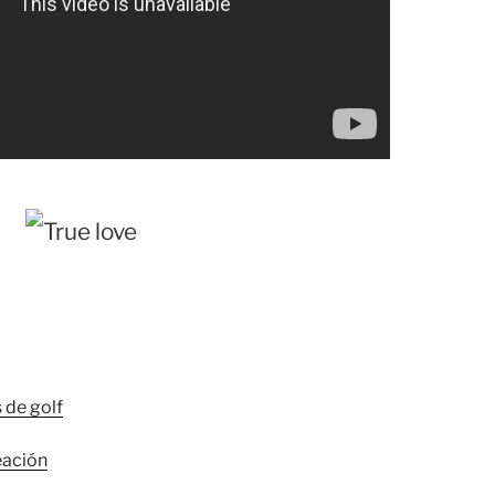
 de golf
eación