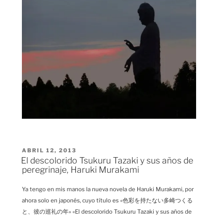
PUBLICADO
ABRIL 12, 2013
EL
El descolorido Tsukuru Tazaki y sus años de
peregrinaje, Haruki Murakami
Ya tengo en mis manos la nueva novela de Haruki Murakami, por
ahora solo en japonés, cuyo título es «色彩を持たない多崎つくる
と、彼の巡礼の年» «El descolorido Tsukuru Tazaki y sus años de