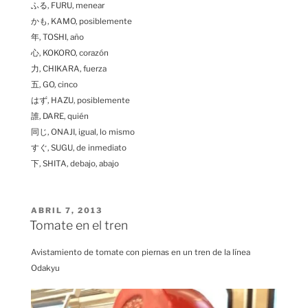
ふる, FURU, menear
かも, KAMO, posiblemente
年, TOSHI, año
心, KOKORO, corazón
力, CHIKARA, fuerza
五, GO, cinco
はず, HAZU, posiblemente
誰, DARE, quién
同じ, ONAJI, igual, lo mismo
すぐ, SUGU, de inmediato
下, SHITA, debajo, abajo
PUBLICADO
ABRIL 7, 2013
EL
Tomate en el tren
Avistamiento de tomate con piernas en un tren de la línea
Odakyu