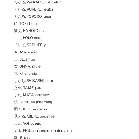
わかる, WAKARU, entender
くれる, KURERU, recibir
ところ, TOKORO lugar
時, TOKI, hora
彼女, KANOJO, ella
ここ, KOKO, aquí
そして, SOSHITE, y
今, IMA, ahora
上, UE, arriba
女, ONNA, mujer
気, KI, energía
しかし, SHIKASHI, pero
ため, TAME, para
また, MATA, otra vez
僕, BOKU, yo (informal)
聞く, KIKU, escuchar
見える, MIERU, poder ver
よい, YOI, bueno
える, ERU, conseguir, adquirir, ganar
家, IE, casa