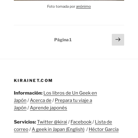
Foto tomada por
anónimo
Paginación
Sigui
Página
1
págin
de
entradas
KIRAINET.COM
Información:
Los libros de Un Geek en
Japón
/
Acerca de
/
Prepara tu viaje a
Japón
/
Aprende japonés
Servicios:
Twitter @kirai
/
Facebook
/
Lista de
correo
/
A geek in Japan (English)
/
Héctor García