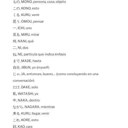
もの, MONO, persona, cosa, objeto
この, KONO, esto
くる, KURU, venir
思う, OMOU, pensar
一, ICHI, uno
見る, MIRU, mirar
何, NANI, qué
二, NI, dos
ね, NE, partícula que indica énfasis
まで, MADE, hasta
自分, JIBUN, yo (myself)
じゃ, JA, entonces, bueno… (como concluyendo en una
conversación)
だけ, DAKE, solo
私, WATASHI, yo
中, NAKA, dentro
ながら, NAGARA, mientras
来る, KURU, llegar, venir
これ, KORE, esto
顔, KAO, cara