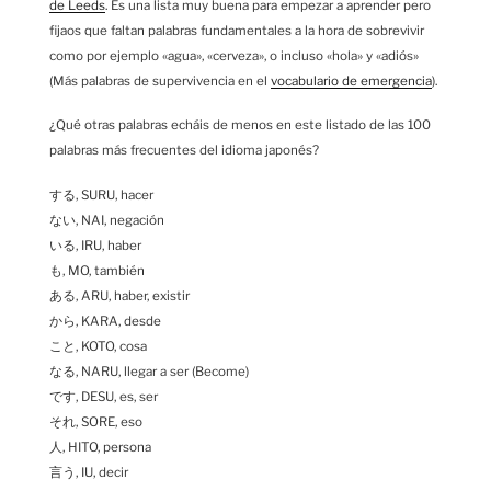
de Leeds
. Es una lista muy buena para empezar a aprender pero
fijaos que faltan palabras fundamentales a la hora de sobrevivir
como por ejemplo «agua», «cerveza», o incluso «hola» y «adiós»
(Más palabras de supervivencia en el
vocabulario de emergencia
).
¿Qué otras palabras echáis de menos en este listado de las 100
palabras más frecuentes del idioma japonés?
する, SURU, hacer
ない, NAI, negación
いる, IRU, haber
も, MO, también
ある, ARU, haber, existir
から, KARA, desde
こと, KOTO, cosa
なる, NARU, llegar a ser (Become)
です, DESU, es, ser
それ, SORE, eso
人, HITO, persona
言う, IU, decir