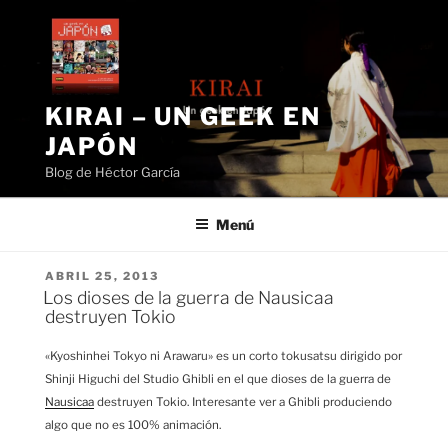
Saltar
al
contenido
KIRAI – UN GEEK EN
JAPÓN
Blog de Héctor García
Menú
PUBLICADO
ABRIL 25, 2013
EL
Los dioses de la guerra de Nausicaa
destruyen Tokio
«Kyoshinhei Tokyo ni Arawaru» es un corto tokusatsu dirigido por
Shinji Higuchi del Studio Ghibli en el que dioses de la guerra de
Nausicaa
destruyen Tokio. Interesante ver a Ghibli produciendo
algo que no es 100% animación.