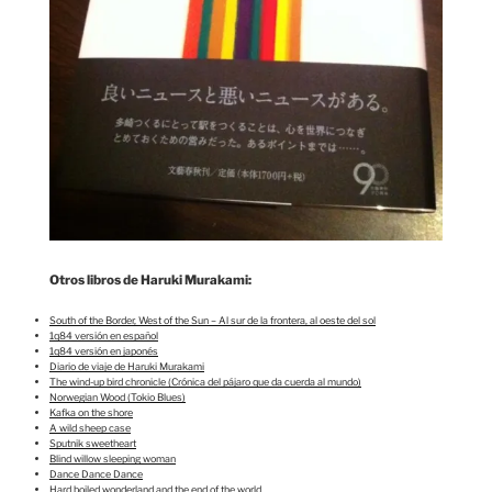
Otros libros de Haruki Murakami:
South of the Border, West of the Sun – Al sur de la frontera, al oeste del sol
1q84 versión en español
1q84 versión en japonés
Diario de viaje de Haruki Murakami
The wind-up bird chronicle (Crónica del pájaro que da cuerda al mundo)
Norwegian Wood (Tokio Blues)
Kafka on the shore
A wild sheep case
Sputnik sweetheart
Blind willow sleeping woman
Dance Dance Dance
Hard boiled wonderland and the end of the world