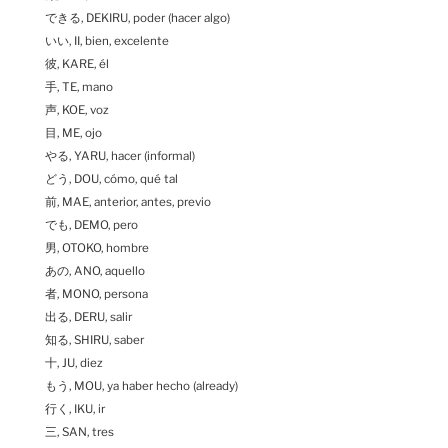
できる, DEKIRU, poder (hacer algo)
いい, II, bien, excelente
彼, KARE, él
手, TE, mano
声, KOE, voz
目, ME, ojo
やる, YARU, hacer (informal)
どう, DOU, cómo, qué tal
前, MAE, anterior, antes, previo
でも, DEMO, pero
男, OTOKO, hombre
あの, ANO, aquello
者, MONO, persona
出る, DERU, salir
知る, SHIRU, saber
十, JU, diez
もう, MOU, ya haber hecho (already)
行く, IKU, ir
三, SAN, tres