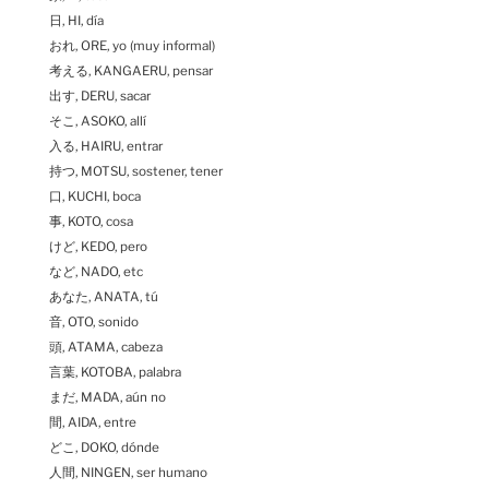
日, HI, día
おれ, ORE, yo (muy informal)
考える, KANGAERU, pensar
出す, DERU, sacar
そこ, ASOKO, allí
入る, HAIRU, entrar
持つ, MOTSU, sostener, tener
口, KUCHI, boca
事, KOTO, cosa
けど, KEDO, pero
など, NADO, etc
あなた, ANATA, tú
音, OTO, sonido
頭, ATAMA, cabeza
言葉, KOTOBA, palabra
まだ, MADA, aún no
間, AIDA, entre
どこ, DOKO, dónde
人間, NINGEN, ser humano