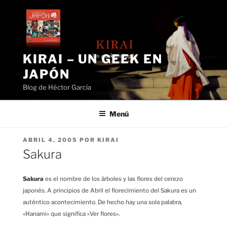
Saltar
al
contenido
KIRAI – UN GEEK EN
JAPÓN
Blog de Héctor García
Menú
PUBLICADO
ABRIL 4, 2005
POR
KIRAI
EL
Sakura
Sakura
es el nombre de los árboles y las flores del cerezo
japonés. A principios de Abril el florecimiento del Sakura es un
auténtico acontecimiento. De hecho hay una sola palabra,
«Hanami» que significa «Ver flores».