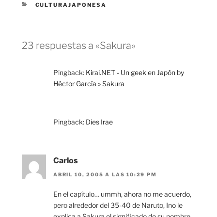
CATEGORÍAS
CULTURAJAPONESA
23 respuestas a «Sakura»
Pingback:
Kirai.NET - Un geek en Japón by
Héctor García » Sakura
Pingback:
Dies Irae
Carlos
ABRIL 10, 2005 A LAS 10:29 PM
En el capítulo… ummh, ahora no me acuerdo,
pero alrededor del 35-40 de Naruto, Ino le
explica a Sakura el significado de su nombre.