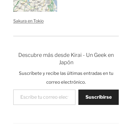
cerezo (Sakura) cuyo
cuantos capullos se
florecimiento comenzó
han abierto en el árbol
hace un par de
prototipo que
Sakura en Tokio
semanas aquí en…
inspecciona cada año.
El señor contó seis
flores y el instituto
meteorológico…
Descubre más desde Kirai - Un Geek en
Japón
Suscríbete y recibe las últimas entradas en tu
correo electrónico.
Escribe tu correo electrónico…
Suscribirse