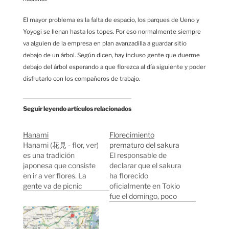
El mayor problema es la falta de espacio, los parques de Ueno y
Yoyogi se llenan hasta los topes. Por eso normalmente siempre
va alguien de la empresa en plan avanzadilla a guardar sitio
debajo de un árbol. Según dicen, hay incluso gente que duerme
debajo del árbol esperando a que florezca al día siguiente y poder
disfrutarlo con los compañeros de trabajo.
Seguir leyendo artículos relacionados
Hanami
Florecimiento
Hanami (花見 - flor, ver)
prematuro del sakura
es una tradición
El responsable de
japonesa que consiste
declarar que el sakura
en ir a ver flores. La
ha florecido
gente va de picnic
oficialmente en Tokio
debajo de los árboles
fue el domingo, poco
florecidos. El hanami
después de las 11 de la
más importante del
mañana, al templo
año es el de la flor del
Yasukuni a contar