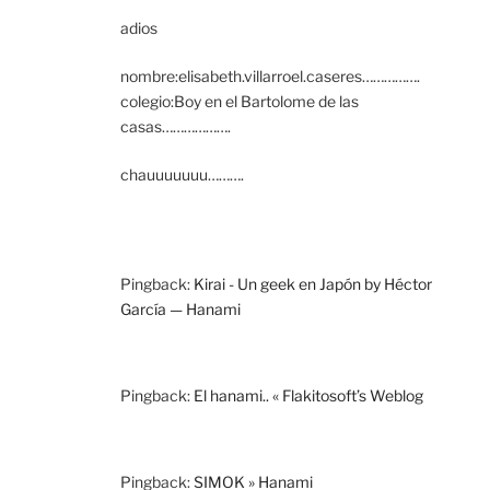
adios
nombre:elisabeth.villarroel.caseres…………….
colegio:Boy en el Bartolome de las
casas……………….
chauuuuuuu……….
Pingback:
Kirai - Un geek en Japón by Héctor
García — Hanami
Pingback:
El hanami.. « Flakitosoft’s Weblog
Pingback:
SIMOK » Hanami