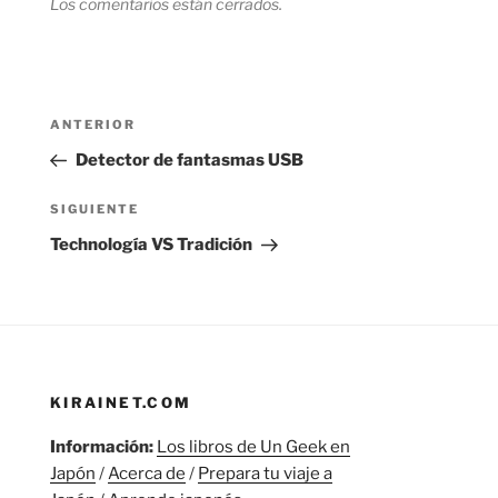
Los comentarios están cerrados.
Navegación
Entrada
ANTERIOR
de
anterior:
Detector de fantasmas USB
entradas
Siguiente
SIGUIENTE
entrada
Technología VS Tradición
KIRAINET.COM
Información:
Los libros de Un Geek en
Japón
/
Acerca de
/
Prepara tu viaje a