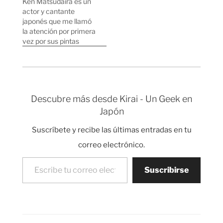
Ken Matsudaira es un
trabajo. Incluso
actor y cantante
después de la muerte
japonés que me llamó
de Ueno en 1925,
la atención por primera
Hachiko continuó
vez por sus pintas
yendo fielmente
cuando sale cantando
todos…
en conciertos. Fue
actor en varias
películas y series
jidaigeki como por
Descubre más desde Kirai - Un Geek en
ejemplo Zatoichi. Pero
Japón
saltó realmente a la
fama cuando se puso a
Suscríbete y recibe las últimas entradas en tu
cantar. La mayoría de…
correo electrónico.
Escribe tu correo electrónico…
Suscribirse