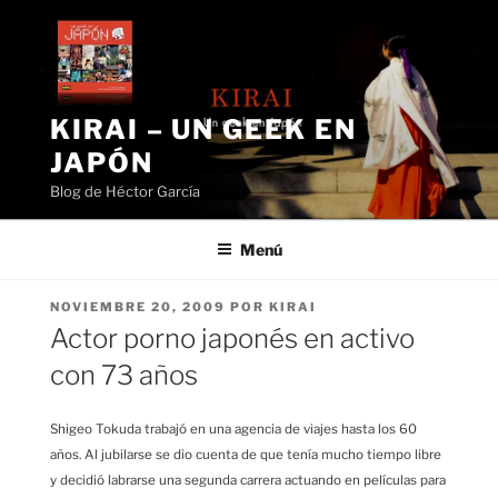
Saltar
al
contenido
KIRAI – UN GEEK EN
JAPÓN
Blog de Héctor García
Menú
PUBLICADO
NOVIEMBRE 20, 2009
POR
KIRAI
EL
Actor porno japonés en activo
con 73 años
Shigeo Tokuda trabajó en una agencia de viajes hasta los 60
años. Al jubilarse se dio cuenta de que tenía mucho tiempo libre
y decidió labrarse una segunda carrera actuando en películas para