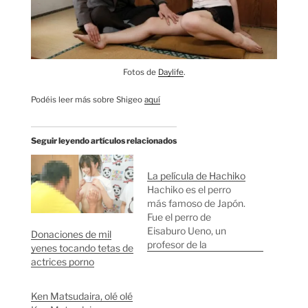
Fotos de
Daylife
.
Podéis leer más sobre Shigeo
aquí
Seguir leyendo artículos relacionados
La película de Hachiko
Hachiko es el perro
más famoso de Japón.
Fue el perro de
Eisaburo Ueno, un
Donaciones de mil
profesor de la
yenes tocando tetas de
universidad de Tokyo.
actrices porno
Hachiko iba todos los
días a esperar a Ueno
Ken Matsudaira, olé olé
al terminar la sesión de