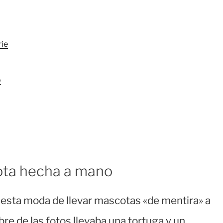
ie
o
ta hecha a mano
esta moda de llevar mascotas «de mentira» a
bre de las fotos llevaba una tortuga y un