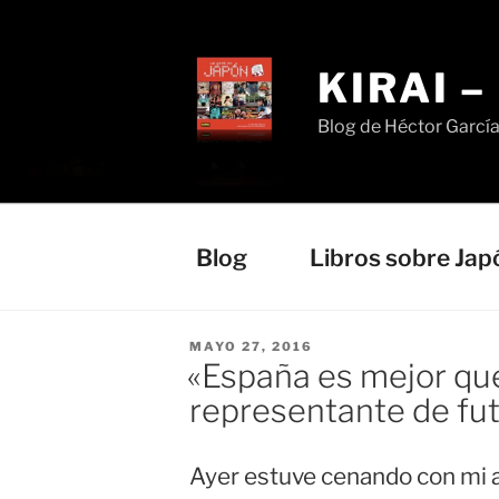
Saltar
al
contenido
KIRAI 
Blog de Héctor Garcí
Blog
Libros sobre Jap
PUBLICADO
MAYO 27, 2016
EL
«España es mejor que
representante de fut
Ayer estuve cenando con mi a