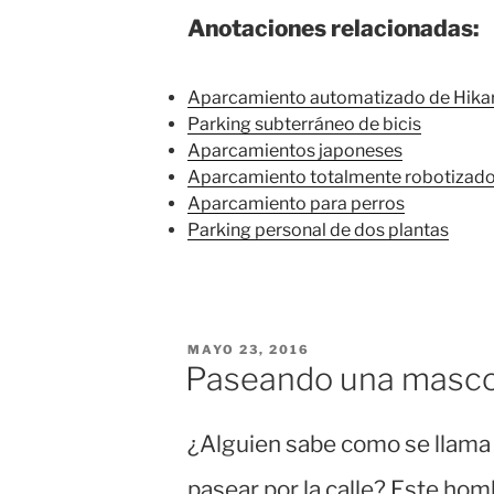
Anotaciones relacionadas:
Aparcamiento automatizado de Hikar
Parking subterráneo de bicis
Aparcamientos japoneses
Aparcamiento totalmente robotizad
Aparcamiento para perros
Parking personal de dos plantas
PUBLICADO
MAYO 23, 2016
EL
Paseando una masco
¿Alguien sabe como se llama 
pasear por la calle? Este hom