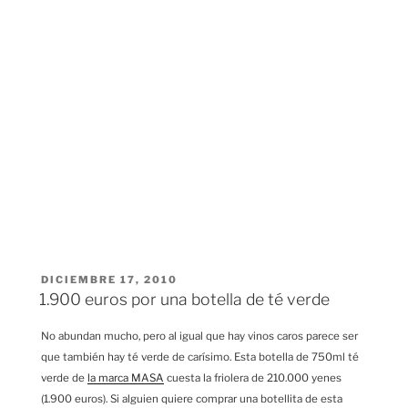
PUBLICADO
DICIEMBRE 17, 2010
EL
1.900 euros por una botella de té verde
No abundan mucho, pero al igual que hay vinos caros parece ser
que también hay té verde de carísimo. Esta botella de 750ml té
verde de
la marca MASA
cuesta la friolera de 210.000 yenes
(1.900 euros). Si alguien quiere comprar una botellita de esta