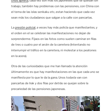
crisis aprieta
, cada vez son más los japoneses que se quedan sin
trabajo, también hay problemas con las pensiones, con China con
el tema de las islas senkaku etc, estan haciendo que cada vez
sean más los ciudadanos que salgan a la calle con pancartas.
La
presión policial
, a veces hay más policía que manifestantes, y
el orden en el se celebran las manfiestaciones no dejan de
sorprenderme. Fijaos en las fotos como suelen caminar en filas
de tres o cuatro por el arcén de la carretera (Intentando no
interrumpir el tráfico en la carretera, ni molestar a los peatones
en la acera).
Otra de las curiosidades que me han llamado la atención
últimamente es que hay manifestaciones en las que cada uno se
manifiesta por lo que le da la gana. Unos todavía van con
pancartas de Irak y dos filas por detrás se quejan sobre la
precariedad de las pensiones japonesas.