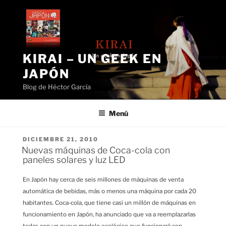
Saltar
al
contenido
KIRAI – UN GEEK EN
JAPÓN
Blog de Héctor García
Menú
PUBLICADO
DICIEMBRE 21, 2010
EL
Nuevas máquinas de Coca-cola con
paneles solares y luz LED
En Japón hay cerca de seis millones de máquinas de venta
automática de bebidas, más o menos una máquina por cada 20
habitantes. Coca-cola, que tiene casi un millón de máquinas en
funcionamiento en Japón, ha anunciado que va a reemplazarlas