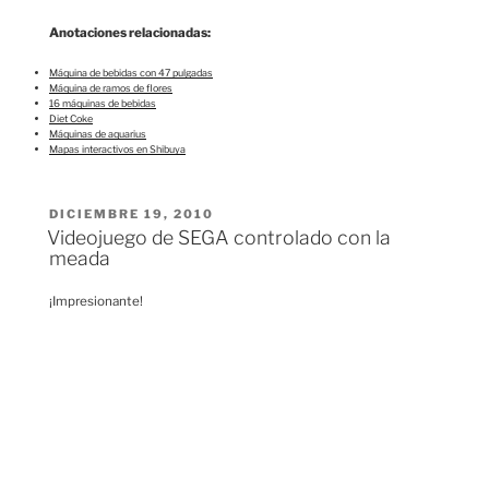
Anotaciones relacionadas:
Máquina de bebidas con 47 pulgadas
Máquina de ramos de flores
16 máquinas de bebidas
Diet Coke
Máquinas de aquarius
Mapas interactivos en Shibuya
PUBLICADO
DICIEMBRE 19, 2010
EL
Videojuego de SEGA controlado con la
meada
¡Impresionante!