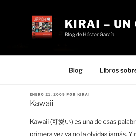
Saltar
al
contenido
KIRAI – UN
Blog de Héctor García
Blog
Libros sobr
PUBLICADO
ENERO 21, 2009
POR
KIRAI
EL
Kawaii
Kawaii (可愛い) es una de esas palabra
primera vez ya no la olvidas jamás. Y n