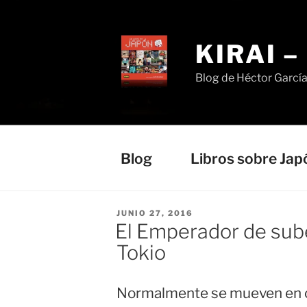
Saltar
al
contenido
KIRAI 
Blog de Héctor Garcí
Blog
Libros sobre Jap
PUBLICADO
JUNIO 27, 2016
EL
El Emperador de sube 
Tokio
Normalmente se mueven en c