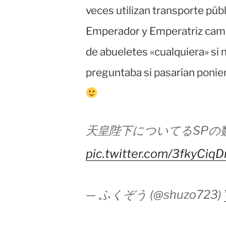
veces utilizan transporte públ
Emperador y Emperatriz cami
de abueletes «cualquiera» si 
preguntaba si pasarían ponien
天皇陛下についてるSPの
pic.twitter.com/3fkyCiq
— ふくぞう (@shuzo723)