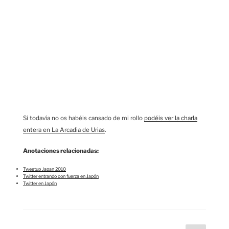
Si todavía no os habéis cansado de mi rollo
podéis ver la charla
entera en La Arcadia de Urias
.
Anotaciones relacionadas:
Tweetup Japan 2010
Twitter entrando con fuerza en Japón
Twitter en Japón