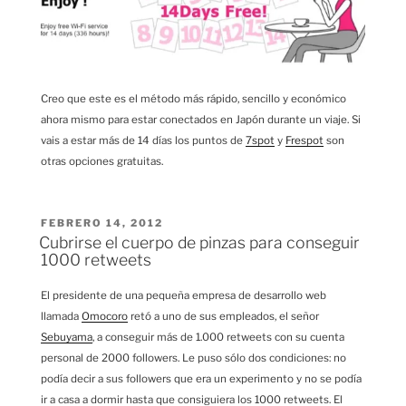
Creo que este es el método más rápido, sencillo y económico
ahora mismo para estar conectados en Japón durante un viaje. Si
vais a estar más de 14 días los puntos de
7spot
y
Frespot
son
otras opciones gratuitas.
PUBLICADO
FEBRERO 14, 2012
EL
Cubrirse el cuerpo de pinzas para conseguir
1000 retweets
El presidente de una pequeña empresa de desarrollo web
llamada
Omocoro
retó a uno de sus empleados, el señor
Sebuyama
, a conseguir más de 1.000 retweets con su cuenta
personal de 2000 followers. Le puso sólo dos condiciones: no
podía decir a sus followers que era un experimento y no se podía
ir a casa a dormir hasta que consiguiera los 1000 retweets. El