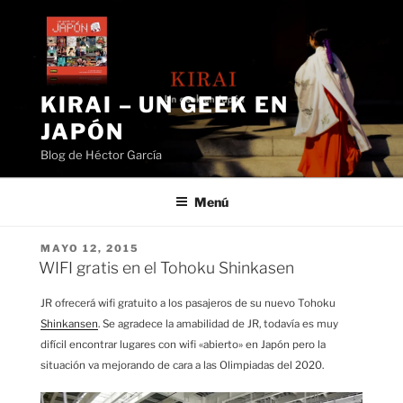
Saltar
al
contenido
KIRAI – UN GEEK EN
JAPÓN
Blog de Héctor García
Menú
PUBLICADO
MAYO 12, 2015
EL
WIFI gratis en el Tohoku Shinkasen
JR ofrecerá wifi gratuito a los pasajeros de su nuevo Tohoku
Shinkansen
. Se agradece la amabilidad de JR, todavía es muy
difícil encontrar lugares con wifi «abierto» en Japón pero la
situación va mejorando de cara a las Olimpiadas del 2020.