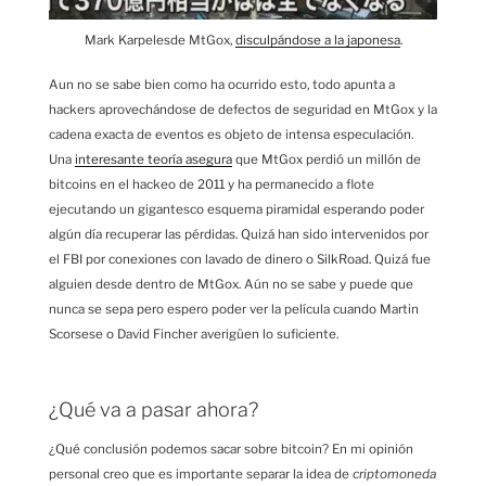
Mark Karpelesde MtGox,
disculpándose a la japonesa
.
Aun no se sabe bien como ha ocurrido esto, todo apunta a
hackers aprovechándose de defectos de seguridad en MtGox y la
cadena exacta de eventos es objeto de intensa especulación.
Una
interesante teoría asegura
que MtGox perdió un millón de
bitcoins en el hackeo de 2011 y ha permanecido a flote
ejecutando un gigantesco esquema piramidal esperando poder
algún día recuperar las pérdidas. Quizá han sido intervenidos por
el FBI por conexiones con lavado de dinero o SilkRoad. Quizá fue
alguien desde dentro de MtGox. Aún no se sabe y puede que
nunca se sepa pero espero poder ver la película cuando Martin
Scorsese o David Fincher averigüen lo suficiente.
¿Qué va a pasar ahora?
¿Qué conclusión podemos sacar sobre bitcoin? En mi opinión
personal creo que es importante separar la idea de
criptomoneda