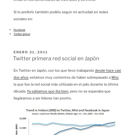
Si lo preferís también podéis seguir mi actividad en redes
sociales en:
Facebook
Twitter @kirai
PUBLICADO
ENERO 21, 2011
EL
Twitter primera red social en Japón
En Twitter en Japón, con los que llevo trabajando
desde hace casi
dos años
, estamos muy contentos de haber sobrepasado a
Mixi
,
la que fue la red social más utilizada en el país durante la última
década.
Ya sabíamos que iba bien
, pero no se esperaba que
llegáramos a ser líderes tan pronto.