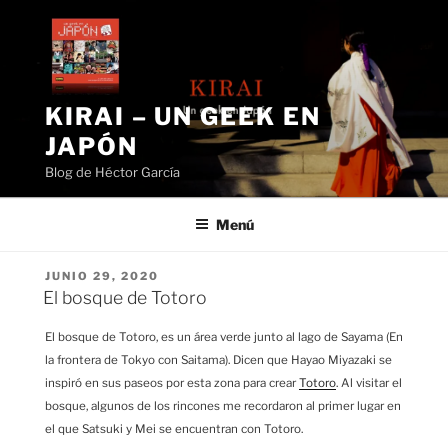
Saltar
al
contenido
KIRAI – UN GEEK EN
JAPÓN
Blog de Héctor García
Menú
PUBLICADO
JUNIO 29, 2020
EL
El bosque de Totoro
El bosque de Totoro, es un área verde junto al lago de Sayama (En
la frontera de Tokyo con Saitama). Dicen que Hayao Miyazaki se
inspiró en sus paseos por esta zona para crear
Totoro
. Al visitar el
bosque, algunos de los rincones me recordaron al primer lugar en
el que Satsuki y Mei se encuentran con Totoro.