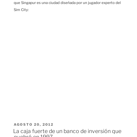
que Singapur es una ciudad diseñada por un jugador experto del
Sim City:
PUBLICADO
AGOSTO 20, 2012
EL
La caja fuerte de un banco de inversión que
quebró en 1997