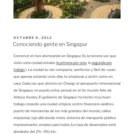
PUBLICADO
OCTUBRE 8, 2012
EL
Conociendo gente en Singapur
Comencé el mes aterrizando en Singapur. Es la tercera vez que
visito esta ciudad-estado:
la primera por ocio
, la
segunda por
trabajo
). La ciudad es tan compacta, «perfecta» y fácil de «usar»
que apenas estando unos días te empiezas a sentir como en
casa. Cada vez que aterrizo en Changi, el aeropuerto internacional
de Singapur, no puedo evitar pensar en el Un mundo feliz de
Aldous Huxley. El gobierno de Singapur ha hecho muy buen
trabajo creando una ciudad utópica: centro financiero asiático,
puerto de mercancías de los más grandes del mundo, calles
impolutas, lujo allá donde mires, sistema de transporte público
impresionante, empleo para todos (La tasa de desempleo está
alrededor del 2%~3%) etc.