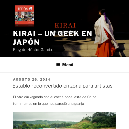
Saltar
al
contenido
KIRAI – UN GEEK EN
JAPÓN
Blog de Héctor García
Menú
PUBLICADO
AGOSTO 26, 2014
EL
Establo reconvertido en zona para artistas
El otro día vagando con el coche por el este de Chiba
terminamos en lo que nos pareció una granja.