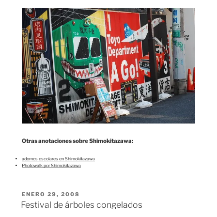
Otras anotaciones sobre Shimokitazawa:
adornos escolares en Shimokitazawa
Photowalk por Shimokitazawa
PUBLICADO
ENERO 29, 2008
EL
Festival de árboles congelados