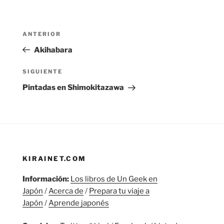
Navegación
Entrada
ANTERIOR
de
anterior:
Akihabara
entradas
Siguiente
SIGUIENTE
entrada
Pintadas en Shimokitazawa
KIRAINET.COM
Información:
Los libros de Un Geek en
Japón
/
Acerca de
/
Prepara tu viaje a
Japón
/
Aprende japonés