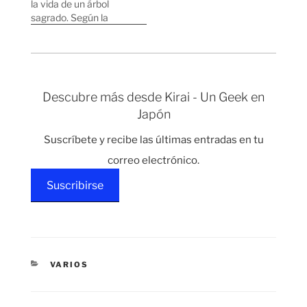
la vida de un árbol
sagrado. Según la
religión Shinto, hay
multitud de Dioses que
pueden encontrarse en
la naturaleza. En
muchos templos
Descubre más desde Kirai - Un Geek en
japoneses se suelen
Japón
ver árboles sagrados
donde se cree que
Suscríbete y recibe las últimas entradas en tu
dentro vive un Dios,
pero…
correo electrónico.
Suscribirse
CATEGORÍAS
VARIOS