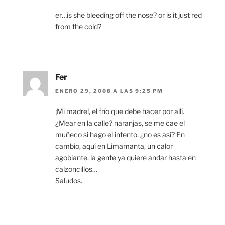
er…is she bleeding off the nose? or is it just red
from the cold?
Fer
ENERO 29, 2008 A LAS 9:25 PM
¡Mi madre!, el frío que debe hacer por allí.
¿Mear en la calle? naranjas, se me cae el
muñeco si hago el intento, ¿no es así? En
cambio, aquí en Limamanta, un calor
agobiante, la gente ya quiere andar hasta en
calzoncillos…
Saludos.