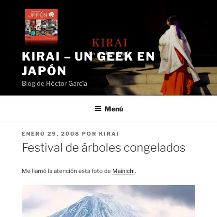
Saltar
al
contenido
KIRAI – UN GEEK EN
JAPÓN
Blog de Héctor García
Menú
PUBLICADO
ENERO 29, 2008
POR
KIRAI
EL
Festival de árboles congelados
Me llamó la atención esta foto de
Mainichi
.