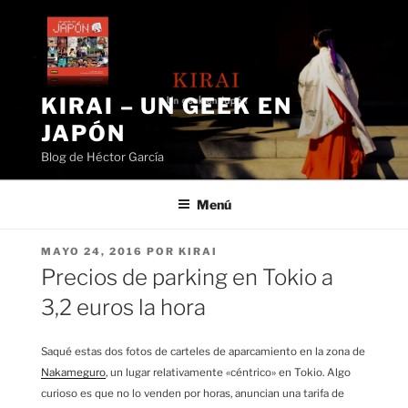
Saltar
al
contenido
KIRAI – UN GEEK EN
JAPÓN
Blog de Héctor García
Menú
PUBLICADO
MAYO 24, 2016
POR
KIRAI
EL
Precios de parking en Tokio a
3,2 euros la hora
Saqué estas dos fotos de carteles de aparcamiento en la zona de
Nakameguro
, un lugar relativamente «céntrico» en Tokio. Algo
curioso es que no lo venden por horas, anuncian una tarifa de