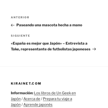
Navegación
Entrada
ANTERIOR
de
anterior:
Paseando una mascota hecha a mano
entradas
Siguiente
SIGUIENTE
entrada
«España es mejor que Japón» – Entrevista a
Take, representante de futbolistas japoneses
KIRAINET.COM
Información:
Los libros de Un Geek en
Japón
/
Acerca de
/
Prepara tu viaje a
Japón
/
Aprende japonés