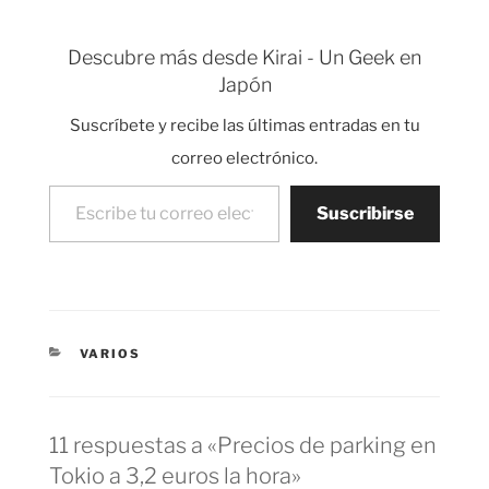
yenes por euro, el valor
mínimo histórico del
Descubre más desde Kirai - Un Geek en
euro respecto al yen. El
Japón
gran problema para
Japón…
Suscríbete y recibe las últimas entradas en tu
correo electrónico.
Escribe tu correo electrónico…
Suscribirse
CATEGORÍAS
VARIOS
11 respuestas a «Precios de parking en
Tokio a 3,2 euros la hora»