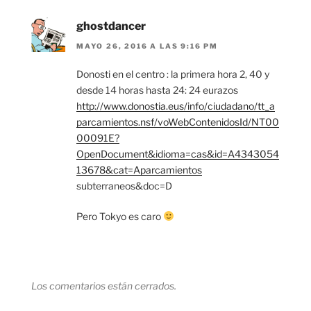
ghostdancer
MAYO 26, 2016 A LAS 9:16 PM
Donosti en el centro : la primera hora 2, 40 y
desde 14 horas hasta 24: 24 eurazos
http://www.donostia.eus/info/ciudadano/tt_a
parcamientos.nsf/voWebContenidosId/NT00
00091E?
OpenDocument&idioma=cas&id=A4343054
13678&cat=Aparcamientos
subterraneos&doc=D
Pero Tokyo es caro
Los comentarios están cerrados.