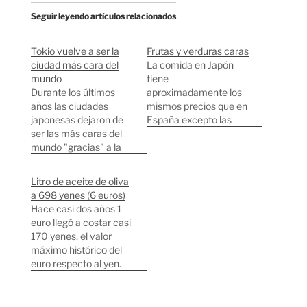
Seguir leyendo artículos relacionados
Tokio vuelve a ser la
Frutas y verduras caras
ciudad más cara del
La comida en Japón
mundo
tiene
Durante los últimos
aproximadamente los
años las ciudades
mismos precios que en
japonesas dejaron de
España excepto las
ser las más caras del
frutas y verduras que
mundo "gracias" a la
tienen precios
debilidad del yen. Pero
bastante desorbitados.
las fluctuaciones de las
Vamos a darnos un
Litro de aceite de oliva
divisas mundiales
paseo por la sección de
a 698 yenes (6 euros)
durante los últimos
verduras de mi
Hace casi dos años 1
años han fortalecido
supermercado habitual
euro llegó a costar casi
mucho al yen llevando
en el centro de Tokyo.
170 yenes, el valor
a Tokio, Nagoya,
93 Yenes/62 céntimos
máximo histórico del
Yokohama y Kobe a ser
de Euro por una
euro respecto al yen.
las ciudades 1
naranja. 134…
La semana pasada el
(primera),…
euro se llegó a
devaluar hasta casi 112