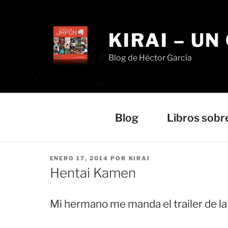
Saltar
al
contenido
KIRAI – UN
Blog de Héctor García
Blog
Libros sobr
PUBLICADO
ENERO 17, 2014
POR
KIRAI
EL
Hentai Kamen
Mi hermano me manda el trailer de l