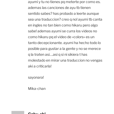
ayumi y tu no tienes pq meterte por como es.
ademas las canciones de ayu tb tienen
sentido sabes? has probado a leerte aunque
sea una traduccion? creo q no! ayumi tb canta
en ingles no tan bien como hikaru pero algo
sabe! ademas ayumi se curra los videos no
como hikaru pq el video de «colors» es un
tanto decepcionante. ayumi ha hecho todo lo
posible para gustar a la gente y no se merece
q la traten asi….asi q si ni sikiera t has
molestado en mirar una traduccion no vengas
aki a criticarla!
sayonara!
Mika-chan