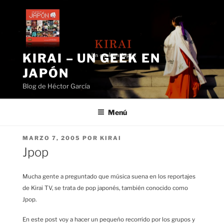
Saltar
al
contenido
KIRAI – UN GEEK EN
JAPÓN
Blog de Héctor García
Menú
PUBLICADO
MARZO 7, 2005
POR
KIRAI
EL
Jpop
Mucha gente a preguntado que música suena en los reportajes
de Kirai TV, se trata de pop japonés, también conocido como
Jpop.
En este post voy a hacer un pequeño recorrido por los grupos y