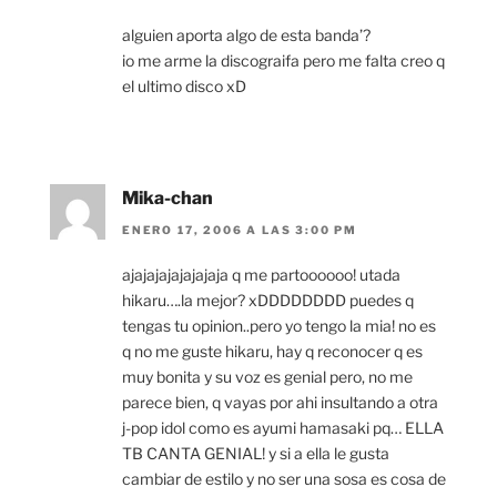
alguien aporta algo de esta banda’?
io me arme la discograifa pero me falta creo q
el ultimo disco xD
Mika-chan
ENERO 17, 2006 A LAS 3:00 PM
ajajajajajajajaja q me partoooooo! utada
hikaru….la mejor? xDDDDDDDD puedes q
tengas tu opinion..pero yo tengo la mia! no es
q no me guste hikaru, hay q reconocer q es
muy bonita y su voz es genial pero, no me
parece bien, q vayas por ahi insultando a otra
j-pop idol como es ayumi hamasaki pq… ELLA
TB CANTA GENIAL! y si a ella le gusta
cambiar de estilo y no ser una sosa es cosa de