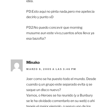
idea.
PD:Esto aqui no pinta nada,pero me apetecia
decirlo y punto xD
PD2:No puedo concevir que morning
musume aun este vivo,cuantos años lleva ya
esa bazofia?
Minako
MARZO 8, 2005 A LAS 3:46 PM
Joer como se ha puesto todo el mundo. Desde
cuando q un grupo este separado evita q se
saque un disco nuevo?
Vamos, o Heroes se ha reunido (y a Bunbury
se le ha olvidado comentarlo en su web) o ahi
teneis el mejor ejemplo, q segun uno de los