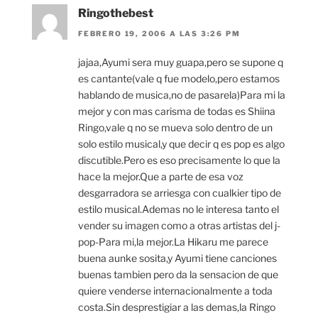
Ringothebest
FEBRERO 19, 2006 A LAS 3:26 PM
jajaa,Ayumi sera muy guapa,pero se supone q
es cantante(vale q fue modelo,pero estamos
hablando de musica,no de pasarela)Para mi la
mejor y con mas carisma de todas es Shiina
Ringo,vale q no se mueva solo dentro de un
solo estilo musical,y que decir q es pop es algo
discutible.Pero es eso precisamente lo que la
hace la mejor.Que a parte de esa voz
desgarradora se arriesga con cualkier tipo de
estilo musical.Ademas no le interesa tanto el
vender su imagen como a otras artistas del j-
pop-Para mi,la mejor.La Hikaru me parece
buena aunke sosita,y Ayumi tiene canciones
buenas tambien pero da la sensacion de que
quiere venderse internacionalmente a toda
costa.Sin desprestigiar a las demas,la Ringo