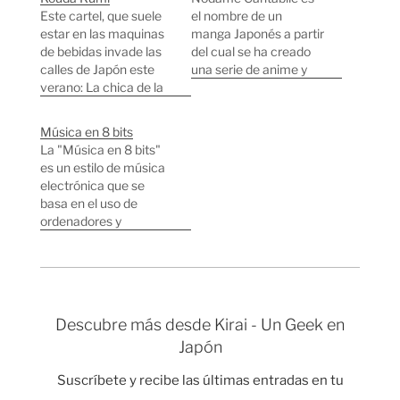
Este cartel, que suele
el nombre de un
estar en las maquinas
manga Japonés a partir
de bebidas invade las
del cual se ha creado
calles de Japón este
una serie de anime y
verano: La chica de la
también una teleserie
foto es Kouda Kumi,
con actores reales. La
una cantante de R&B y
teleserie ha tenido
Música en 8 bits
Jpop que va a cumplir
mucho éxito y se ha
La "Música en 8 bits"
24 años dentro de
convertido en un
es un estilo de música
poco. Empezó a
fenómeno
electrónica que se
hacerse famosa hace
"mainstream".
basa en el uso de
tres años gracias a
Nodame Cantabile va
ordenadores y
que…
sobre las aventuras de
videoconsolas de la era
los alumnos…
de los 8 bits. Se suele
llamar chiptunes a las
canciones hechas con
esas máquinas. Japón
Descubre más desde Kirai - Un Geek en
es uno de los países
Japón
con más gente activa
y…
Suscríbete y recibe las últimas entradas en tu