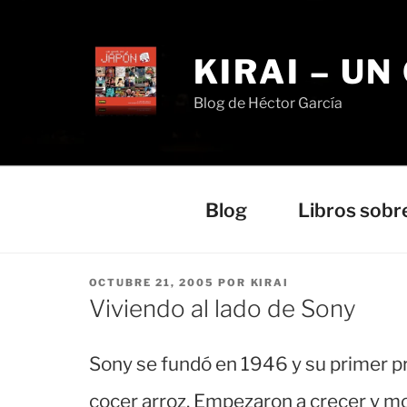
Saltar
al
contenido
KIRAI – UN
Blog de Héctor García
Blog
Libros sobr
PUBLICADO
OCTUBRE 21, 2005
POR
KIRAI
EL
Viviendo al lado de Sony
Sony se fundó en 1946 y su primer p
cocer arroz. Empezaron a crecer y mo