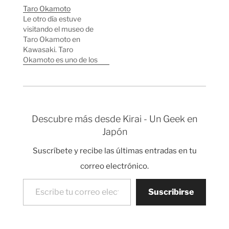
medida a los Kodamas
Taro Okamoto
de la película
Le otro día estuve
Mononoke Hime?
visitando el museo de
Taro Okamoto en
Kawasaki. Taro
Okamoto es uno de los
artistas japoneses más
importantes del siglo
XX. Fue pintor, escultor
y escritor, destacando
sobre todo en la pintura
Descubre más desde Kirai - Un Geek en
y la escultura. Su obra
Japón
maestra fue la Torre
del Sol que diseñó
Suscríbete y recibe las últimas entradas en tu
para…
correo electrónico.
Escribe tu correo electrónico…
Suscribirse