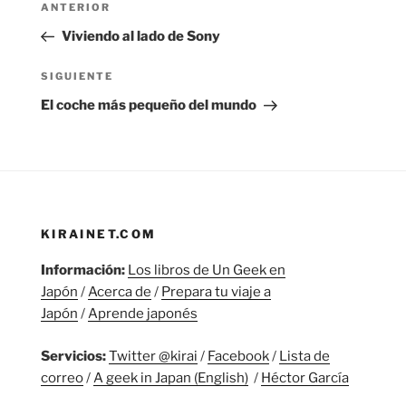
Entrada
ANTERIOR
de
anterior:
Viviendo al lado de Sony
entradas
Siguiente
SIGUIENTE
entrada
El coche más pequeño del mundo
KIRAINET.COM
Información:
Los libros de Un Geek en
Japón
/
Acerca de
/
Prepara tu viaje a
Japón
/
Aprende japonés
Servicios:
Twitter @kirai
/
Facebook
/
Lista de
correo
/
A geek in Japan (English)
/
Héctor García