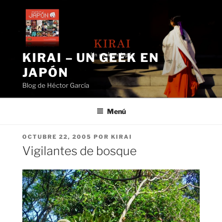
Saltar
al
contenido
KIRAI – UN GEEK EN
JAPÓN
Blog de Héctor García
Menú
PUBLICADO
OCTUBRE 22, 2005
POR
KIRAI
EL
Vigilantes de bosque