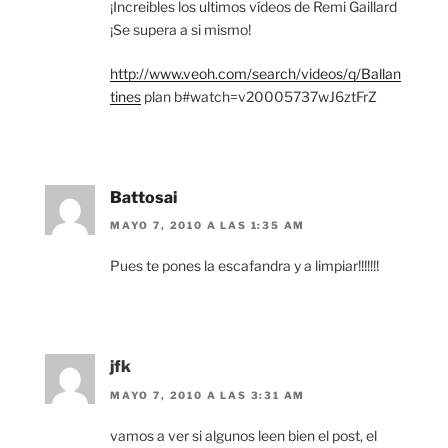
¡Increibles los ultimos vídeos de Remi Gaillard
¡Se supera a si mismo!
http://www.veoh.com/search/videos/q/Ballan
tines
plan b#watch=v20005737wJ6ztFrZ
Battosai
MAYO 7, 2010 A LAS 1:35 AM
Pues te pones la escafandra y a limpiar!!!!!!!
jfk
MAYO 7, 2010 A LAS 3:31 AM
vamos a ver si algunos leen bien el post, el