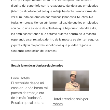
Pero por lo que realmente tomé la foto es para que viérais el
dibujito del super jefe con la regadera cuidando a sus empleados
(Atentos al detalle del Sol) que refleja bastante bien la forma de
ver el mundo del empleo por muchos japoneses. Muchas (No
todas) empresas tienen aún la mentalidad de que los empleados
son como una especie de «plantas» que hay que cuidar día a día,
los empleados tienen que estarse quietos dentro de la maceta
esperando a ser regados, dentro de la maceta se sienten seguros
y quizás algún día podrán ser ellos los que puedan regar a la
siguiente generación de «plantas».
Seguir leyendo artículos relacionados
Love Hotels
El recorrido desde mi
casa en Japón hasta mi
puesto de trabajo era
de lo más "curioso".
Hotel atendido solo por
Resulta que al estar al
robots
lado de la autopista