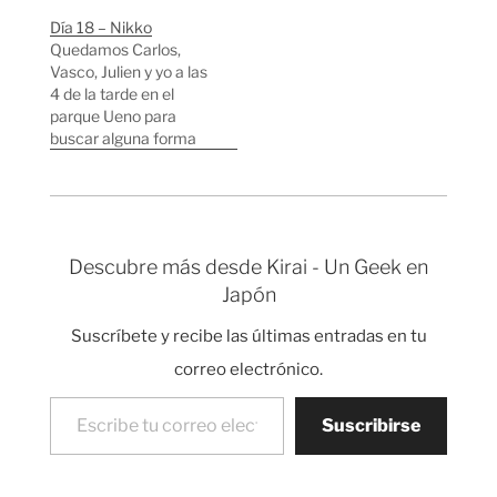
Tomei es uno de los
Día 18 – Nikko
lugares más famosos
Quedamos Carlos,
"sexualmente"
Vasco, Julien y yo a las
hablando de todo
4 de la tarde en el
Japón. Tardaba unos
parque Ueno para
diez minutos en
buscar alguna forma
bicicleta, atravesando
de ir a Nikko. Nikko es
unas calles llenas de…
un pequeño pueblo en
las montañas del norte
de Japón, es famoso
porque allí hay una
Descubre más desde Kirai - Un Geek en
montaña llena de
Japón
templos. El templo más
famoso…
Suscríbete y recibe las últimas entradas en tu
correo electrónico.
Escribe tu correo electrónico…
Suscribirse