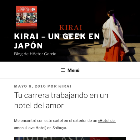
Saltar
al
contenido
KIRAI – UN GEEK EN
JAPÓN
Blog de Héctor García
Menú
PUBLICADO
MAYO 6, 2010
POR
KIRAI
EL
Tu carrera trabajando en un
hotel del amor
Me encontré con este cartel en el exterior de un
«Hotel del
amor» (Love Hotel)
en Shibuya.