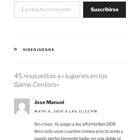
Escribe tu correo electrónico…
Suscribirse
CATEGORÍAS
VIDEOJUEGOS
45 respuestas a «Jugones en los
Game Centers»
Jose Manuel
MAYO 4, 2010 A LAS 11:22 PM
No creas. Yo juego a las alfombrillas DDR,
llevo solo unos cuantos meses practicando y
puedo perfectamente bailar en una doble al