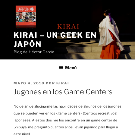
Saltar
al
contenido
KIRAI – UN GEEK EN
JAPÓN
Blog de Héctor García
Menú
PUBLICADO
MAYO 4, 2010
POR
KIRAI
EL
Jugones en los Game Centers
No dejan de alucinarme las habilidades de algunos de los jugones
que se pueden ver en los «game centers» (Centros recreativos)
japoneses. A estos dos me los encontré en un game center de
Shibuya, me pregunto cuantos años llevan jugando para llegar a
este nivel.