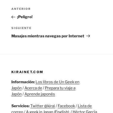
Navegación
Entrada
ANTERIOR
de
anterior:
¡Peligro!
entradas
Siguiente
SIGUIENTE
entrada
Masajes mientras navegas por Internet
KIRAINET.COM
Información:
Los libros de Un Geek en
Japón
/
Acerca de
/
Prepara tu viaje a
Japón
/
Aprende japonés
Servicios:
Twitter @kirai
/
Facebook
/
Lista de
correo
/
A geek in Japan (English)
/
Héctor García