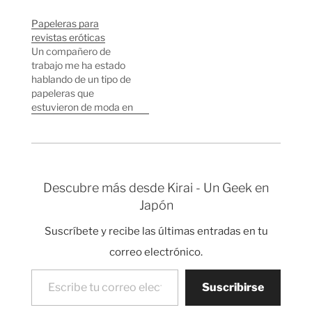
dedicada a las
avanzado bastantes
novedades en los
posiciones y se ha
Papeleras para
servicios de
convertido en la
revistas eróticas
Yahoo.co.jp.
tercera web más
Un compañero de
visitada de Japón,
trabajo me ha estado
Yahoo Japan sigue
hablando de un tipo de
siendo número uno con
papeleras que
diferencia. La moda de
estuvieron de moda en
Google ha hecho que
los años 70-80
salgan montones de…
llamadas "Shiroi Posto"
(白いポスト - Buzón
blanco). Hoy en día aun
quedan en algunos
Descubre más desde Kirai - Un Geek en
pueblos de Japón pero
Japón
no son muy comunes.
Estas papeleras sirven
Suscríbete y recibe las últimas entradas en tu
específicamente para
depositar revistas,…
correo electrónico.
Escribe tu correo electrónico…
Suscribirse