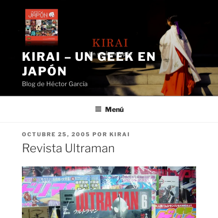
Saltar
al
contenido
KIRAI – UN GEEK EN
JAPÓN
Blog de Héctor García
Menú
PUBLICADO
OCTUBRE 25, 2005
POR
KIRAI
EL
Revista Ultraman