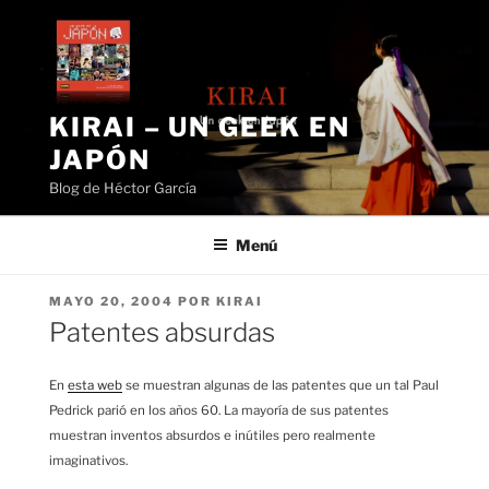
Saltar
al
contenido
KIRAI – UN GEEK EN
JAPÓN
Blog de Héctor García
Menú
PUBLICADO
MAYO 20, 2004
POR
KIRAI
EL
Patentes absurdas
En
esta web
se muestran algunas de las patentes que un tal Paul
Pedrick parió en los años 60. La mayoría de sus patentes
muestran inventos absurdos e inútiles pero realmente
imaginativos.