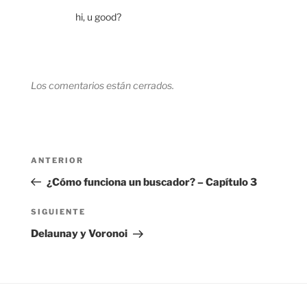
hi, u good?
Los comentarios están cerrados.
Navegación
Entrada
ANTERIOR
de
anterior:
¿Cómo funciona un buscador? – Capítulo 3
entradas
Siguiente
SIGUIENTE
entrada
Delaunay y Voronoi