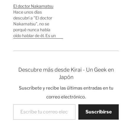
último año, el indicador
Japonesas y 4 Estado
El doctor Nakamatsu
principal que han
Unidenses. Esto
Hace unos días
utilizado para hacer el
coincide con los dos
descubrí a "El doctor
estudio es el número
países que más dinero
Nakamatsu", no se
de patentes por millón
invierten en I+D del
porqué nunca había
de habitantes de cada
mundo. Gracias a este
oído hablar de él. Es un
país. He estado
blog sobre patentes he
inventor japonés que
revisando el último
leído este pdf…
tiene 81 años y tiene ya
informe de la…
más de 3.000
patentes bajo el brazo,
más del triple de las
Descubre más desde Kirai - Un Geek en
que consiguió Thomas
Japón
Edison en vida.
Muchas de sus
Suscríbete y recibe las últimas entradas en tu
primeras…
correo electrónico.
Escribe tu correo electrónico…
Suscribirse