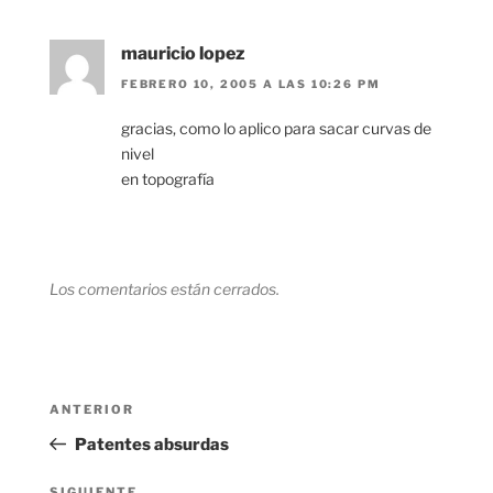
mauricio lopez
FEBRERO 10, 2005 A LAS 10:26 PM
gracias, como lo aplico para sacar curvas de
nivel
en topografía
Los comentarios están cerrados.
Navegación
Entrada
ANTERIOR
de
anterior:
Patentes absurdas
entradas
SIGUIENTE