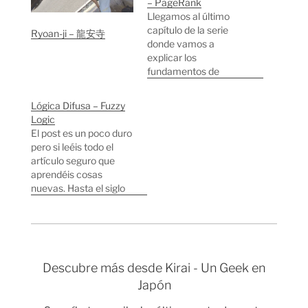
– PageRank
Llegamos al último
capítulo de la serie
Ryoan-ji – 龍安寺
donde vamos a
explicar los
fundamentos de
ordenación de
resultados de una
Lógica Difusa – Fuzzy
búsqueda basándonos
Logic
en el cálculo del
El post es un poco duro
Pagerank de Google.
pero si leéis todo el
En el capítulo 3
artículo seguro que
aprendimos como los
aprendéis cosas
resultados de una
nuevas. Hasta el siglo
búsqueda se ordenan
XX la lógica clásica se
según su importancia
trabajaba con dos
usando una serie de
valores: Verdadero (1) o
algoritmos. Pero…
Falso (0). Pero durante
el último siglo se
Descubre más desde Kirai - Un Geek en
comenzaron a crear
Japón
nuevas lógicas que
incorporaban más