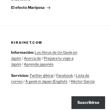
Siguiente
entrada
El efecto Mariposa
KIRAINET.COM
Información:
Los libros de Un Geek en
Japón
/
Acerca de
/
Prepara tu viaje a
Japón
/
Aprende japonés
Servicios:
Twitter @kirai
/
Facebook
/
Lista de
correo
/
A geek in Japan (English)
/
Héctor García
Suscribirse