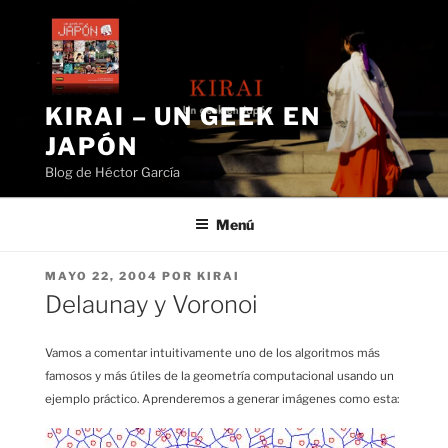
Saltar
al
contenido
KIRAI – UN GEEK EN
JAPÓN
Blog de Héctor García
Menú
PUBLICADO
MAYO 22, 2004
POR
KIRAI
EL
Delaunay y Voronoi
Vamos a comentar intuitivamente uno de los algoritmos más
famosos y más útiles de la geometría computacional usando un
ejemplo práctico. Aprenderemos a generar imágenes como esta: