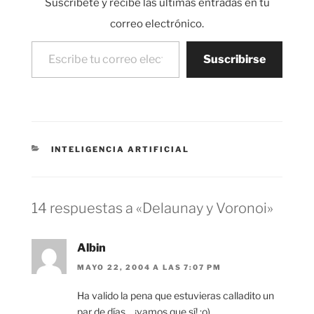
Suscríbete y recibe las últimas entradas en tu
valores de…
correo electrónico.
Escribe tu correo electrónico…
Suscribirse
CATEGORÍAS
INTELIGENCIA ARTIFICIAL
14 respuestas a «Delaunay y Voronoi»
Albin
MAYO 22, 2004 A LAS 7:07 PM
Ha valido la pena que estuvieras calladito un
par de días… ¡vamos que sí! :o)