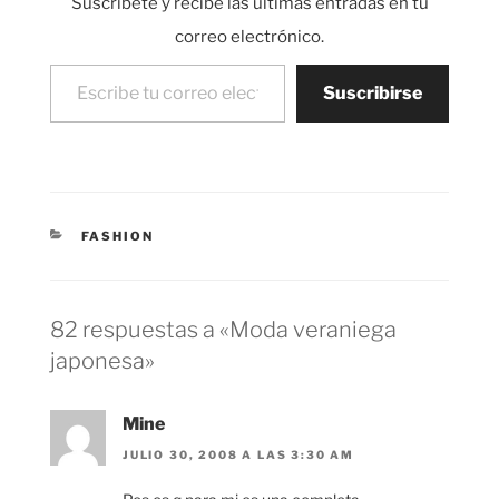
Suscríbete y recibe las últimas entradas en tu
correo electrónico.
Escribe tu correo electrónico…
Suscribirse
CATEGORÍAS
FASHION
82 respuestas a «Moda veraniega
japonesa»
Mine
JULIO 30, 2008 A LAS 3:30 AM