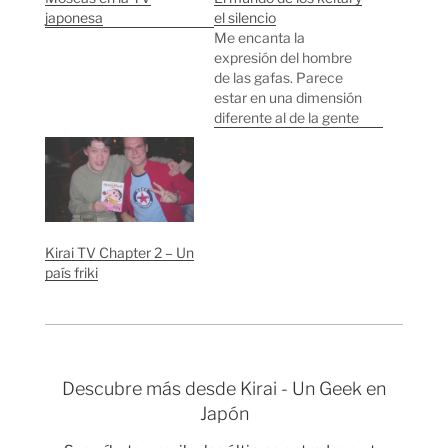
japonesa
el silencio
Me encanta la
expresión del hombre
de las gafas. Parece
estar en una dimensión
diferente al de la gente
que le rodea, gente que
está inmersa en el
mundo de sus keitai
(Teléfonos móviles
japoneses). Ver high-
res La mayoría de las
Kirai TV Chapter 2 – Un
veces que veáis a un
país friki
japonés usando un
keitai…
Descubre más desde Kirai - Un Geek en
Japón