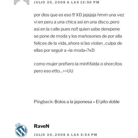
JULIO 30, 2008 A LAS 12:50 PM
por dios que es eso !!! XD jajajaja hmm una vez
vi en peru a una chica asi en una disco..pero
asi en la calle pues no!! quien sabe derepene
se pone de moda y los mañosones de por alla
felices de la vida..ahora si las violan ..culpa de
ellas por seguir a «la moda»?xD
como mujer prefiero la minfifalda o shorcitos
pero eso etto…^^UU
Pingback:
Bolos a la japonesa « El pito doble
RaveN
JULIO 30, 2008 A LAS 3:54 PM