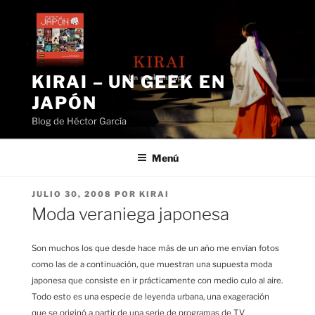
Saltar
al
contenido
KIRAI – UN GEEK EN
JAPÓN
Blog de Héctor García
Menú
PUBLICADO
JULIO 30, 2008
POR
KIRAI
EL
Moda veraniega japonesa
Son muchos los que desde hace más de un año me envían fotos
como las de a continuación, que muestran una supuesta moda
japonesa que consiste en ir prácticamente con medio culo al aire.
Todo esto es una especie de leyenda urbana, una exageración
que se originó a partir de una serie de programas de TV