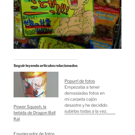
Seguir leyendo artículos relacionados
Popurrí de fotos
Empezaba a tener
demasiadas fotos en
mi carpeta cajón
desastre y he decidido
Power Squash, la
subirlas todas a la vez.
bebida de Dragon Ball
Es un popurrí bastante
Kai
sin sentido (parecido al
que puse hace unos
Envejecedor de fotos