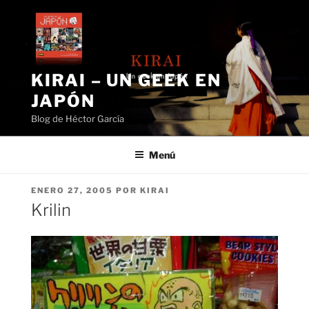
Saltar
al
contenido
KIRAI – UN GEEK EN
JAPÓN
Blog de Héctor García
Menú
PUBLICADO
ENERO 27, 2005
POR
KIRAI
EL
Krilin