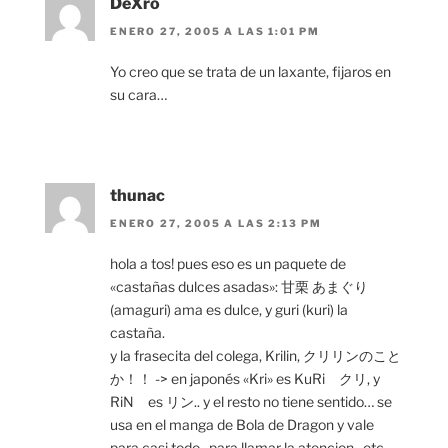
DeXro
ENERO 27, 2005 A LAS 1:01 PM
Yo creo que se trata de un laxante, fijaros en
su cara…
thunac
ENERO 27, 2005 A LAS 2:13 PM
hola a tos! pues eso es un paquete de
«castañas dulces asadas»: 甘栗 あまぐり
(amaguri) ama es dulce, y guri (kuri) la
castaña.
y la frasecita del colega, Krilin, クリリンのこと
か！！ -> en japonés «Kri» es KuRi クリ, y
RiN es リン.. y el resto no tiene sentido… se
usa en el manga de Bola de Dragon y vale
para casi todo.. para llamar la atencion.. etc…