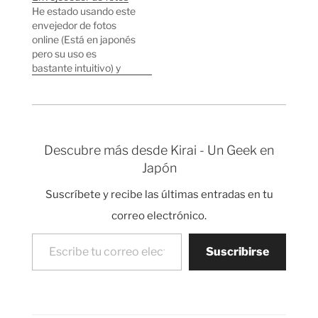
meses) que contiene
He estado usando este
desde fotos que saqué
envejedor de fotos
hace cinco años hasta
online (Está en japonés
fotos de hace unos
pero su uso es
días. Rosa y edificio
bastante intuitivo) y
diseñado…
esto es lo que he
conseguido usando
algunas fotos de mi
Flickr. Ver foto original
Ver foto original Ver
Descubre más desde Kirai - Un Geek en
foto original Ver foto
Japón
original Ver foto original
Ver foto original Ver
Suscríbete y recibe las últimas entradas en tu
foto…
correo electrónico.
Escribe tu correo electrónico…
Suscribirse