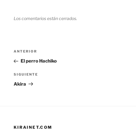
Los comentarios están cerrados.
Navegación
Entrada
ANTERIOR
de
anterior:
El perro Hachiko
entradas
Siguiente
SIGUIENTE
entrada
Akira
KIRAINET.COM