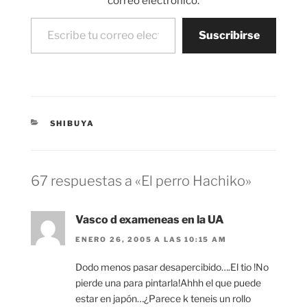
correo electrónico.
Escribe tu correo electrónico…
Suscribirse
CATEGORÍAS
SHIBUYA
67 respuestas a «El perro Hachiko»
Vasco d exameneas en la UA
ENERO 26, 2005 A LAS 10:15 AM
Dodo menos pasar desapercibido….El tio !No
pierde una para pintarla!Ahhh el que puede
estar en japón…¿Parece k teneis un rollo