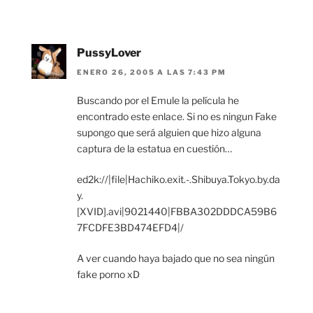
PussyLover
ENERO 26, 2005 A LAS 7:43 PM
Buscando por el Emule la película he
encontrado este enlace. Si no es ningun Fake
supongo que será alguien que hizo alguna
captura de la estatua en cuestión…
ed2k://|file|Hachiko.exit.-.Shibuya.Tokyo.by.da
y.
[XVID].avi|9021440|FBBA302DDDCA59B6
7FCDFE3BD474EFD4|/
A ver cuando haya bajado que no sea ningún
fake porno xD