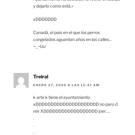
y dejarlo como está.»
xDDDDDDD
Canadá, el pais en el que los perros
congelados aguantan años en las calles…
¬_¬Uu’
Treiral
ENERO 27, 2005 A LAS 12:47 AM
k arte k tiene el ayuntamiento
xDDDDDDDDDDDDDDDDDDDDD no paro d
reir XDDDDDDDDDDDDDDDDDD joer….
.
.
.