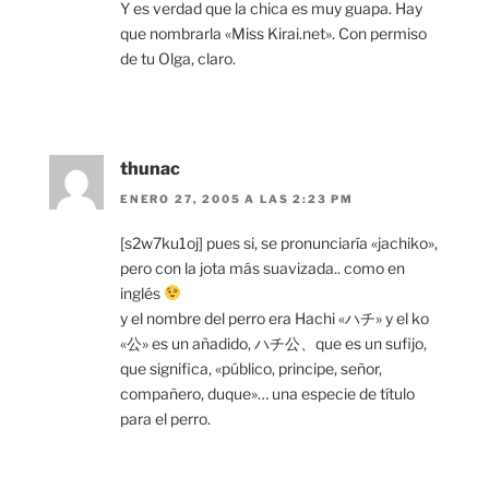
Y es verdad que la chica es muy guapa. Hay
que nombrarla «Miss Kirai.net». Con permiso
de tu Olga, claro.
thunac
ENERO 27, 2005 A LAS 2:23 PM
[s2w7ku1oj] pues si, se pronunciaría «jachiko»,
pero con la jota más suavizada.. como en
inglés
y el nombre del perro era Hachi «ハチ» y el ko
«公» es un añadido, ハチ公、que es un sufijo,
que significa, «público, principe, señor,
compañero, duque»… una especie de título
para el perro.