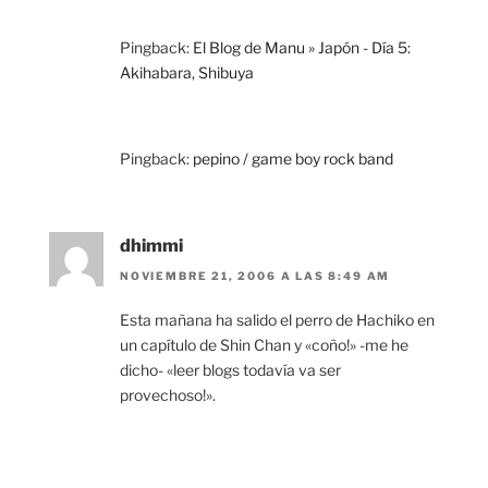
Pingback:
El Blog de Manu » Japón - Día 5:
Akihabara, Shibuya
Pingback:
pepino / game boy rock band
dhimmi
NOVIEMBRE 21, 2006 A LAS 8:49 AM
Esta mañana ha salido el perro de Hachiko en
un capítulo de Shin Chan y «coño!» -me he
dicho- «leer blogs todavía va ser
provechoso!».