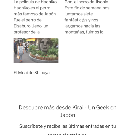
La película de Hachiko
Gon, el perro de Jisonin
Hachiko es el perro
Este fin de semana nos
más famoso de Japón.
juntamos siete
Fue el perro de
fantástic@s y nos
Eisaburo Ueno, un
largamos hacia las
profesor de la
montañas, fuimos lo
universidad de Tokyo.
más lejos de Tokio que
Hachiko iba todos los
pudimos. Nos bajamos
días a esperar a Ueno
del tren en Kudoyama
al terminar la sesión de
y caminamos con
trabajo. Incluso
mucha calma hasta
después de la muerte
llegar al templo de
El Moai de Shibuya
de Ueno en 1925,
Jisonin. En la entrada
Hachiko continuó
del templo nos
yendo fielmente
encontramos con este
todos…
simpático monje…
Descubre más desde Kirai - Un Geek en
Japón
Suscríbete y recibe las últimas entradas en tu