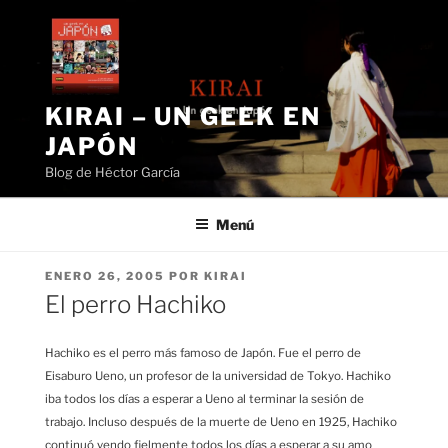
Saltar
al
contenido
KIRAI – UN GEEK EN
JAPÓN
Blog de Héctor García
Menú
PUBLICADO
ENERO 26, 2005
POR
KIRAI
EL
El perro Hachiko
Hachiko es el perro más famoso de Japón. Fue el perro de
Eisaburo Ueno, un profesor de la universidad de Tokyo. Hachiko
iba todos los días a esperar a Ueno al terminar la sesión de
trabajo. Incluso después de la muerte de Ueno en 1925, Hachiko
continuó yendo fielmente todos los días a esperar a su amo