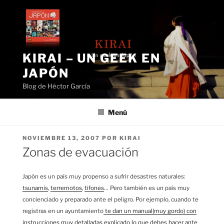
Saltar
al
contenido
KIRAI – UN GEEK EN
JAPÓN
Blog de Héctor García
Menú
PUBLICADO
NOVIEMBRE 13, 2007
POR
KIRAI
EL
Zonas de evacuación
Japón es un país muy propenso a sufrir desastres naturales:
tsunamis
,
terremotos
,
tifones
… Pero también es un país muy
concienciado y preparado ante el peligro. Por ejemplo, cuando te
registras en un ayuntamiento
te dan un manual(muy gordo) con
instrucciones muy detalladas explicado lo que debes hacer ante