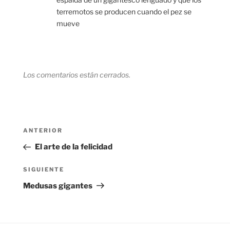
terremotos se producen cuando el pez se
mueve
Los comentarios están cerrados.
Navegación
Entrada
ANTERIOR
de
anterior:
El arte de la felicidad
entradas
Siguiente
SIGUIENTE
entrada
Medusas gigantes