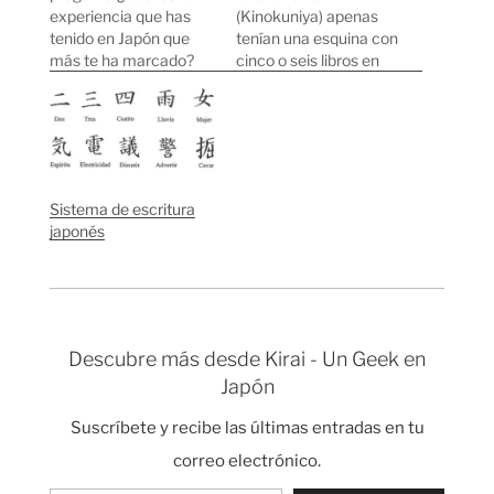
experiencia que has
(Kinokuniya) apenas
tenido en Japón que
tenían una esquina con
más te ha marcado?
cinco o seis libros en
Sin duda alguna, tener
español. Poco a poco,
que aprender el idioma
parece que se han ido
japonés viviendo aquí
dando cuenta de que
es algo increíble. Todo
somos el segundo
el mundo que haya
idioma del mundo
salido a vivir unos años
después del Chino
Sistema de escritura
al extranjero habrá
Mandarín. Ahora
japonés
vivido algo parecido,
mismo hay una
esos primeros…
estantería entera con
libros en…
Descubre más desde Kirai - Un Geek en
Japón
Suscríbete y recibe las últimas entradas en tu
correo electrónico.
Escribe tu correo electrónico…