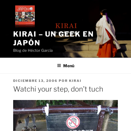
Saltar
al
contenido
KIRAI – UN GEEK EN
JAPÓN
Blog de Héctor García
Menú
PUBLICADO
DICIEMBRE 13, 2006
POR
KIRAI
EL
Watchi your step, don’t tuch