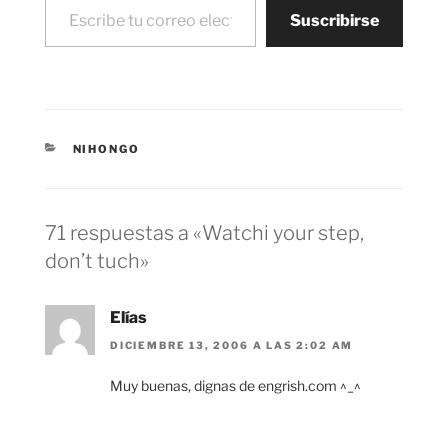
Suscribirse
CATEGORÍAS
NIHONGO
71 respuestas a «Watchi your step,
don’t tuch»
Elías
DICIEMBRE 13, 2006 A LAS 2:02 AM
Muy buenas, dignas de engrish.com ^_^