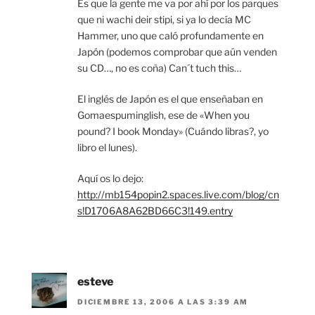
Es que la gente me va por ahí por los parques
que ni wachi deir stipi, si ya lo decía MC
Hammer, uno que caló profundamente en
Japón (podemos comprobar que aún venden
su CD…, no es coña) Can´t tuch this…
El inglés de Japón es el que enseñaban en
Gomaespuminglish, ese de «When you
pound? I book Monday» (Cuándo libras?, yo
libro el lunes).
Aquí os lo dejo:
http://mb154popin2.spaces.live.com/blog/cn
s!D1706A8A62BD66C3!149.entry
esteve
DICIEMBRE 13, 2006 A LAS 3:39 AM