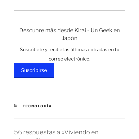
ciertas áreas de
entrar…
grandes ciudades
japonesas. Al haber
cada vez más
competencia surgen
Descubre más desde Kirai - Un Geek en
negocios basados en la
Japón
misma idea pero
diferenciados en algún
Suscríbete y recibe las últimas entradas en tu
aspecto, por ejemplo,
locales de limpieza y
correo electrónico.
masaje de orejas.…
Suscribirse
CATEGORÍAS
TECNOLOGÍA
56 respuestas a «Viviendo en