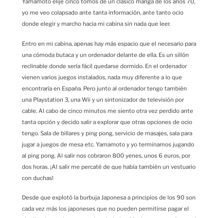
Yamamoto elije cinco tomos de un clásico manga de los años 70,
yo me veo colapsado ante tanta información, ante tanto ocio
donde elegir y marcho hacia mi cabina sin nada que leer.
Entro en mi cabina, apenas hay más espacio que el necesario para
una cómoda butaca y un ordenador delante de ella. Es un sillón
reclinable donde sería fácil quedarse dormido. En el ordenador
vienen varios juegos instalados, nada muy diferente a lo que
encontraría en España. Pero junto al ordenador tengo también
una Playstation 3, una Wii y un sintonizador de televisión por
cable. Al cabo de cinco minutos me siento otra vez perdido ante
tanta opción y decido salir a explorar que otras opciones de ocio
tengo. Sala de billares y ping pong, servicio de masajes, sala para
jugar a juegos de mesa etc. Yamamoto y yo terminamos jugando
al ping pong. Al salir nos cobraron 800 yenes, unos 6 euros, por
dos horas. ¡Al salir me percaté de que había también un vestuario
con duchas!
Desde que explotó la burbuja Japonesa a principios de los 90 son
cada vez más los japoneses que no pueden permitirse pagar el