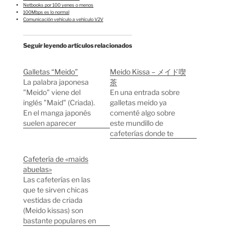
Netbooks por 100 yenes o menos
100Mbps es lo normal
Comunicación vehículo a vehículo V2V
Seguir leyendo artículos relacionados
Galletas “Meido”
Meido Kissa – メイド喫
La palabra japonesa
茶
"Meido" viene del
En una entrada sobre
inglés "Maid" (Criada).
galletas meido ya
En el manga japonés
comenté algo sobre
suelen aparecer
este mundillo de
muchos personajes
cafeterías donde te
femeninos vestidos de
sirven el café chicas
criada, que gustan
vestidas de criada. La
Cafetería de «maids
mucho a los japoneses.
moda se sigue
abuelas»
Los dibujantes cada
extendiendo por Asia,
Las cafeterías en las
vez dibujan el traje de
ya hay Meido Kissas en
que te sirven chicas
criada más ajustado y
Seoul, Hong Kong y
vestidas de criada
la moda de las "Meido"
Taipei, incluso en
(Meido kissas) son
se está convirtiendo en
Canadá parece que
bastante populares en
uno de…
han abierto alguna. Al