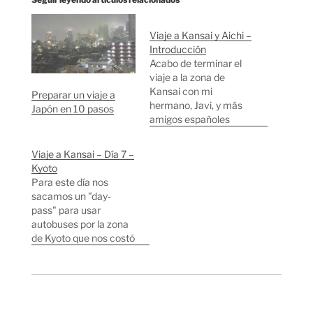
Viaje a Kansai y Aichi –
Introducción
Acabo de terminar el
viaje a la zona de
Kansai con mi
Preparar un viaje a
hermano, Javi, y más
Japón en 10 pasos
amigos españoles
(Kike, Magdalena y
Guayo). Pero ya me
Viaje a Kansai – Día 7 –
estoy preparando para
Kyoto
el viaje a Pekín. Casi no
Para este día nos
tengo tiempo para
sacamos un "day-
contaros cositas pero
pass" para usar
lo intentaré. Quizás
autobuses por la zona
Kyoto no me haya
de Kyoto que nos costó
impresionado tanto
500 yenes. Para
después…
empezar fuimos a
visitar el "Kinkaku"
conocido como el "el
pabellón dorado". Un