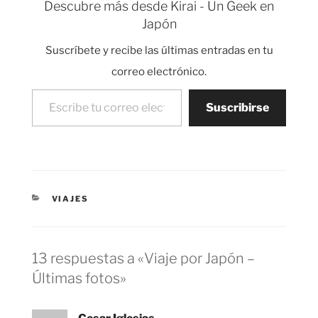
Descubre más desde Kirai - Un Geek en
edificio cubierto por
Japón
una fina capa de oro
que tiene ya más de
Suscríbete y recibe las últimas entradas en tu
600 años de…
correo electrónico.
Escribe tu correo electrónico…
Suscribirse
CATEGORÍAS
VIAJES
13 respuestas a «Viaje por Japón –
Últimas fotos»