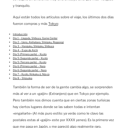
y tranquilo.
Aquí están todos los artículos sobre el viaje, los últimos dos días
fueron compras y más
Tokyo
:
Introducción
Día 1 – Llegada, Shibuya, Game Center
Día 2 – Ueno, Akihabara, Shinjuku, Roppongi
Día 3 – Harajuku, Shinjuku, Shibuya
Día 4 – Expo de Aichi
Día 5 (Primera parte) – Kyoto
Día 5 (Segunda parte) – Kyoto
Día 5 (Tercera parte) – Kyoto
Día 6 (Primera parte) – Nara
Día 6 (Segunda parte) – Nara
Día 7 – Kyoto, Kinkaku-ji, Nijo-jo
Día 8 – Shizuoka
También la forma de ser de la gente cambia algo, se sorprenden
más al ver a un «gaijin» (Extranjero) que en Tokyo por ejemplo.
Pero también nos dimos cuenta que en ciertas zonas turísicas
hay ciertos lugares donde se las saben todas e intentan
«engañarte» (Al más puro estilo: ya verás como le clavo las
postales estas al «gaijin» este por XXXX yenes). Es la primera vez
que me pasa en Japón, y me pareció algo realmente raro.