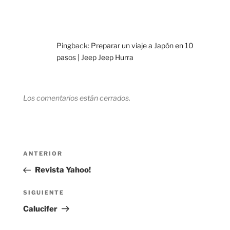
Pingback:
Preparar un viaje a Japón en 10
pasos | Jeep Jeep Hurra
Los comentarios están cerrados.
Navegación
Entrada
ANTERIOR
de
anterior:
Revista Yahoo!
entradas
Siguiente
SIGUIENTE
entrada
Calucifer