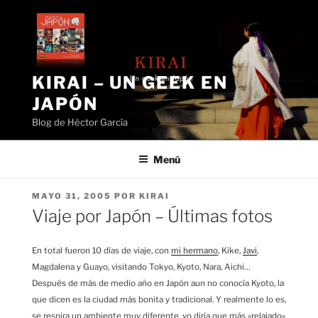
Saltar
al
contenido
KIRAI – UN GEEK EN
JAPÓN
Blog de Héctor García
Menú
PUBLICADO
MAYO 31, 2005
POR
KIRAI
EL
Viaje por Japón – Últimas fotos
En total fueron 10 días de viaje, con
mi hermano
, Kike,
Javi
,
Magdalena y Guayo, visitando Tokyo, Kyoto, Nara, Aichi…
Después de más de medio año en Japón aun no conocía Kyoto, la
que dicen es la ciudad más bonita y tradicional. Y realmente lo es,
se respira un ambiente muy diferente, yo diría que más «relajado»