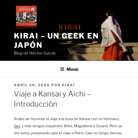
Saltar
al
contenido
KIRAI – UN GEEK EN
JAPÓN
Blog de Héctor García
Menú
PUBLICADO
ABRIL 29, 2005
POR
KIRAI
EL
Viaje a Kansai y Aichi –
Introducción
Acabo de terminar el viaje a la zona de Kansai con mi hermano,
Javi
, y más amigos españoles (Kike, Magdalena y Guayo). Pero ya
me estoy preparando para el viaje a Pekín. Casi no tengo tiempo