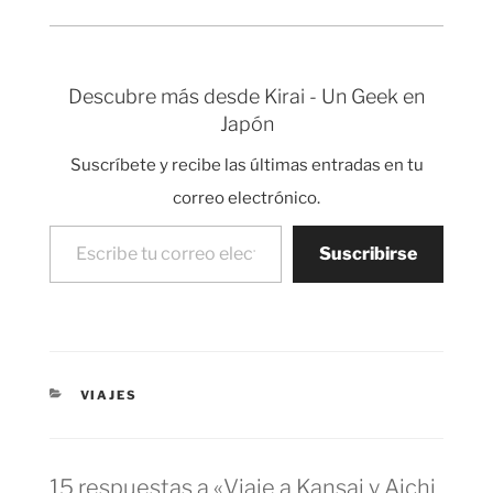
Descubre más desde Kirai - Un Geek en
Japón
Suscríbete y recibe las últimas entradas en tu
correo electrónico.
Escribe tu correo electrónico…
Suscribirse
CATEGORÍAS
VIAJES
15 respuestas a «Viaje a Kansai y Aichi