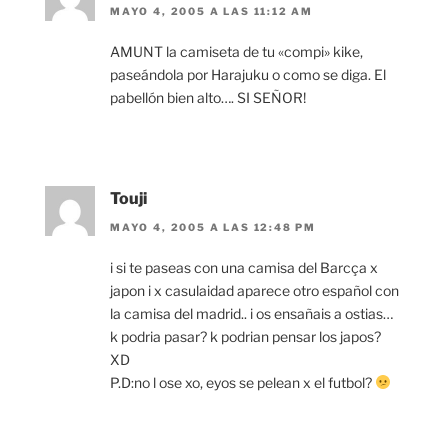
MAYO 4, 2005 A LAS 11:12 AM
AMUNT la camiseta de tu «compi» kike,
paseándola por Harajuku o como se diga. El
pabellón bien alto…. SI SEÑOR!
Touji
MAYO 4, 2005 A LAS 12:48 PM
i si te paseas con una camisa del Barcça x
japon i x casulaidad aparece otro español con
la camisa del madrid.. i os ensañais a ostias…
k podria pasar? k podrian pensar los japos?
XD
P.D:no l ose xo, eyos se pelean x el futbol?