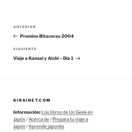
Navegación
Entrada
ANTERIOR
de
anterior:
Premios Bitacoras 2004
entradas
Siguiente
SIGUIENTE
entrada
Viaje a Kansai y Aichi – Día 1
KIRAINET.COM
Información:
Los libros de Un Geek en
Japón
/
Acerca de
/
Prepara tu viaje a
Japón
/
Aprende japonés