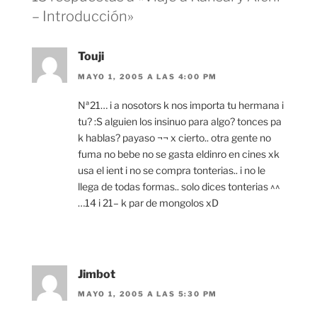
– Introducción»
Touji
MAYO 1, 2005 A LAS 4:00 PM
Nª21… i a nosotors k nos importa tu hermana i
tu? :S alguien los insinuo para algo? tonces pa
k hablas? payaso ¬¬ x cierto.. otra gente no
fuma no bebe no se gasta eldinro en cines xk
usa el ient i no se compra tonterias.. i no le
llega de todas formas.. solo dices tonterias ^^
…14 i 21– k par de mongolos xD
Jimbot
MAYO 1, 2005 A LAS 5:30 PM