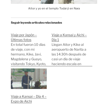
Aitor y yo en el templo Todai-ji en Nara
Seguir leyendo artículos relacionados
Viaje por Japón –
Viaje a Kansai y Aichi –
Últimas fotos
Día 1
En total fueron 10 días
Llegan Aitor y Kike al
de viaje, con mi
aeropuerto de Narita a
hermano, Kike, Javi,
las 14:30h después de
Magdalena y Guayo,
casi un día de viaje
visitando Tokyo, Kyoto,
haciendo escala en
Nara, Aichi... Después
París. El problema es
de más de medio año
que aún no ha
en Japón aun no
terminado la pesadilla
conocía Kyoto, la que
del viaje. En el
dicen es la ciudad más
aeropuerto tienen que
bonita y tradicional. Y
esperar cerca de una
Viaje a Kansai – Día 4 –
realmente lo es, se
hora para pasar por el
Expo de Aichi
respira un ambiente…
control de…