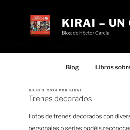
Saltar
al
contenido
KIRAI – UN
Blog de Héctor García
Blog
Libros sobr
PUBLICADO
JULIO 3, 2014
POR
KIRAI
EL
Trenes decorados
Fotos de trenes decorados con diver
personajes o series podéis reconoce