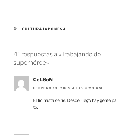
CATEGORÍAS
CULTURAJAPONESA
41 respuestas a «Trabajando de
superhéroe»
CoLSoN
FEBRERO 18, 2005 A LAS 6:23 AM
El tío hasta se ríe. Desde luego hay gente pá
tó.