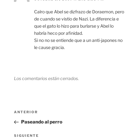
Calro que Abel se dizfrazo de Doraemon, pero
de cuando se vistio de Nazi. La diferencia e
que el gato lo hizo para burlarse y Abel lo
habría heco por afinidad.
Si no no se entiende que a un anti-japones no
le cause gracia.
Los comentarios están cerrados.
Navegación
Entrada
ANTERIOR
de
anterior:
Paseando al perro
entradas
Siguiente
SIGUIENTE