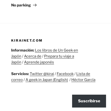
entrada
No parking
KIRAINET.COM
Información:
Los libros de Un Geek en
Japón
/
Acerca de
/
Prepara tu viaje a
Japón
/
Aprende japonés
Servicios:
Twitter @kirai
/
Facebook
/
Lista de
correo
/
A geek in Japan (English)
/
Héctor García
Suscribirse