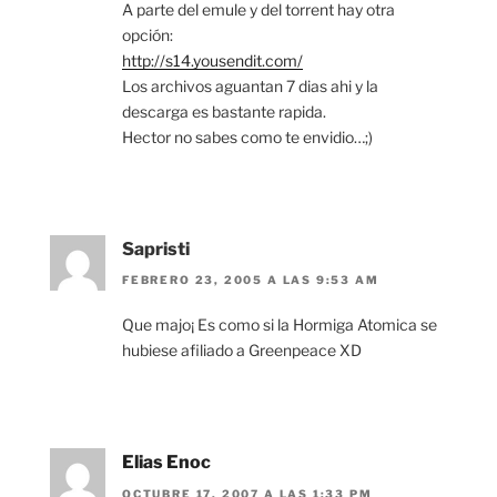
A parte del emule y del torrent hay otra
opción:
http://s14.yousendit.com/
Los archivos aguantan 7 dias ahi y la
descarga es bastante rapida.
Hector no sabes como te envidio…;)
Sapristi
FEBRERO 23, 2005 A LAS 9:53 AM
Que majo¡ Es como si la Hormiga Atomica se
hubiese afiliado a Greenpeace XD
Elias Enoc
OCTUBRE 17, 2007 A LAS 1:33 PM