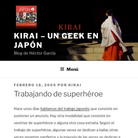
Saltar
al
contenido
KIRAI – UN GEEK EN
JAPÓN
Blog de Héctor García
Menú
PUBLICADO
FEBRERO 18, 2005
POR
KIRAI
EL
Trabajando de superhéroe
Hace unos días
hablamos del trabajo japonés
que consiste en
sostener un anuncio. Hay otra modalidad que consiste en
vestirse de superhéroe o alguna otra cosa extraña. Según el
trabajo de superhéroe, algunas veces se dedican a bailar, otras
veces reparten panfletos y la mayoría de las veces se dedican a