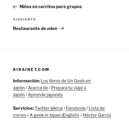
de
anterior:
Niños en carritos para grupos
entradas
Siguiente
SIGUIENTE
entrada
Restaurante de oden
KIRAINET.COM
Información:
Los libros de Un Geek en
Japón
/
Acerca de
/
Prepara tu viaje a
Japón
/
Aprende japonés
Servicios:
Twitter @kirai
/
Facebook
/
Lista de
correo
/
A geek in Japan (English)
/
Héctor García