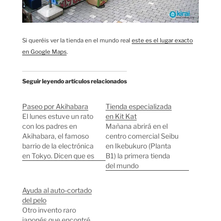
Si queréis ver la tienda en el mundo real
este es el lugar exacto
en Google Maps
.
Seguir leyendo artículos relacionados
Paseo por Akihabara
Tienda especializada
El lunes estuve un rato
en Kit Kat
con los padres en
Mañana abrirá en el
Akihabara, el famoso
centro comercial Seibu
barrio de la electrónica
en Ikebukuro (Planta
en Tokyo. Dicen que es
B1) la primera tienda
el barrio con mayor
del mundo
densidad de tiendas de
especializada
electrónica del mundo.
exclusivamente en la
Ayuda al auto-cortado
Es un el paraíso de
venta de diferentes
del pelo
todo aficionado a los
variedades de Kit Kat.
Otro invento raro
aparatos electrónicos,
Además de las típicas
japonés que encontré