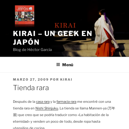
Saltar
al
contenido
KIRAI – UN GEEK EN
JAPÓN
Blog de Héctor García
Menú
PUBLICADO
MARZO 27, 2009
POR
KIRAI
EL
Tienda rara
Después de la
casa rara
y la
farmacia rara
me encontré con una
tienda rara en
Nishi Shinjuku
. La tienda se llama Mannen-ya (万年
屋) que creo que se podría traducir como «La habitación de la
eternidad» y venden un poco de todo, desde ropa hasta
utensilios de cocina.