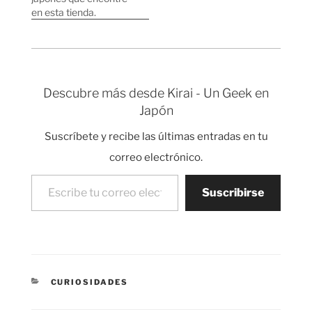
al manga, al anime, a la
variedades raras de kit
en esta tienda.
fotografía,…
kat que se suelen
encontrar en Japón
también ofrecerán
versiones exclusivas
para los visitantes de…
Descubre más desde Kirai - Un Geek en
Japón
Suscríbete y recibe las últimas entradas en tu
correo electrónico.
Escribe tu correo electrónico…
Suscribirse
CATEGORÍAS
CURIOSIDADES