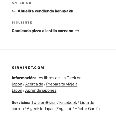
Navegación
Entrada
ANTERIOR
de
anterior:
Abuelita vendiendo konnyaku
entradas
Siguiente
SIGUIENTE
entrada
Comiendo pizza al estilo coreano
KIRAINET.COM
Información:
Los libros de Un Geek en
Japón
/
Acerca de
/
Prepara tu viaje a
Japón
/
Aprende japonés
Servicios:
Twitter @kirai
/
Facebook
/
Lista de
correo
/
A geek in Japan (English)
/
Héctor García