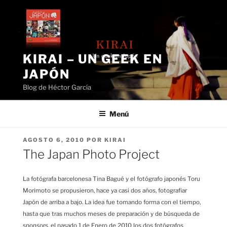
Saltar
al
contenido
KIRAI – UN GEEK EN
JAPÓN
Blog de Héctor García
Menú
PUBLICADO
AGOSTO 6, 2010
POR
KIRAI
EL
The Japan Photo Project
La fotógrafa barcelonesa Tina Bagué y el fotógrafo japonés Toru
Morimoto se propusieron, hace ya casi dos años, fotografiar
Japón de arriba a bajo. La idea fue tomando forma con el tiempo,
hasta que tras muchos meses de preparación y de búsqueda de
sponsors, el pasado 1 de Enero de 2010 los dos fotógrafos