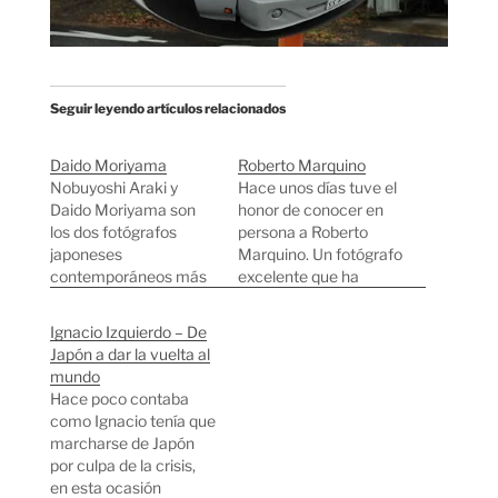
Seguir leyendo artículos relacionados
Daido Moriyama
Roberto Marquino
Nobuyoshi Araki y
Hace unos días tuve el
Daido Moriyama son
honor de conocer en
los dos fotógrafos
persona a Roberto
japoneses
Marquino. Un fotógrafo
contemporáneos más
excelente que ha
famosos. Nobuyoshi
vivido miles de
Araki es el provocador,
aventuras viajando por
Ignacio Izquierdo – De
muchas veces sus
todo el mundo y tiene
Japón a dar la vuelta al
fotografías rozan lo
unas ganas increíbles
mundo
pornográfico, mientras
de vivir y seguir
Hace poco contaba
que Daido Moriyama
haciendo lo que lo
como Ignacio tenía que
es el melancólico, casi
gusta a toda costa.
marcharse de Japón
todas sus fotografías
Después de una cena
por culpa de la crisis,
son el blanco y negro y
en un…
en esta ocasión