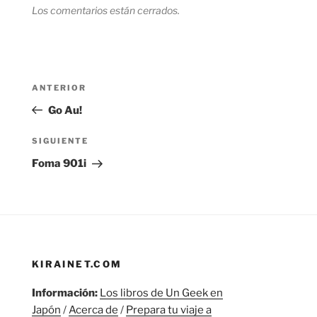
Los comentarios están cerrados.
Navegación
Entrada
ANTERIOR
de
anterior:
Go Au!
entradas
Siguiente
SIGUIENTE
entrada
Foma 901i
KIRAINET.COM
Información:
Los libros de Un Geek en
Japón
/
Acerca de
/
Prepara tu viaje a