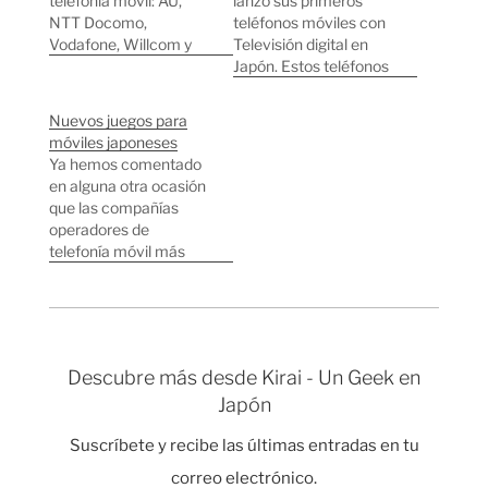
telefonía móvil: AU,
lanzó sus primeros
NTT Docomo,
teléfonos móviles con
Vodafone, Willcom y
Televisión digital en
Tukka. La única marca
Japón. Estos teléfonos
que nos suena más a
usan la tecnología 1seg
los Europeos es
que permite emitir
Nuevos juegos para
Vodafone, pero tal y
vídeo y audio
móviles japoneses
como contaba Fer
encapsulado en un
Ya hemos comentado
hace unos meses el
stream MPEG2. Esto
en alguna otra ocasión
gigante financiero
significa televisión de
que las compañías
Softbank compró
alta calidad y "sin
operadores de
Vodafone en Japón.
saltos" en los teléfonos
telefonía móvil más
Softbank es también el
móviles japoneses. En
importantes aquí son:
amo de…
mi empresa, Joi Ito…
NTT, AU y Vodafone.
NTT es la compañía
con los mejores
móviles y están
Descubre más desde Kirai - Un Geek en
apostando mucho
Japón
últimamente por los
videojuegos, se pueden
Suscríbete y recibe las últimas entradas en tu
encontrar juegos muy
interesantes que
correo electrónico.