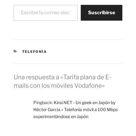
funcionan en sus
Escribe tu correo electrónico…
móviles. Vodafone…
Suscribirse
CATEGORÍAS
TELEFONÍA
Una respuesta a «Tarifa plana de E-
mails con los móviles Vodafone»
Pingback:
Kirai.NET - Un geek en Japón by
Héctor García » Telefonía móvil a 100 Mbps
experimentándose en Japón