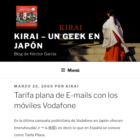
Saltar
al
contenido
KIRAI – UN GEEK EN
JAPÓN
Blog de Héctor García
Menú
PUBLICADO
MARZO 25, 2005
POR
KIRAI
EL
Tarifa plana de E-mails con los
móviles Vodafone
En la última campaña publicitaria de Vodafone en Japón ofrecen
(meruhoudai/メール放題), es decir, lo que en España se conoce
como Tarifa Plana.