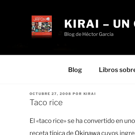
Saltar
al
contenido
KIRAI – UN
Blog de Héctor García
Blog
Libros sobr
PUBLICADO
OCTUBRE 27, 2008
POR
KIRAI
EL
Taco rice
El «taco rice» se ha convertido en un
receta típica de
Okinawa
cuyos ingred