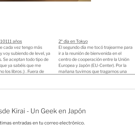
 10111 años
2º día en Tokyo
e cada vez tengo más
El segundo día me tocó trajearme para
y voy subiendo de level, ya
ir a la reunión de bienvenida en el
. Se aceptan todo tipo de
centro de cooperación entre la Unión
nque ya sabéis que me
Europea y Japón (EU-Center). Por la
 los libros ;) . Fuera de
mañana tuvimos que tragarnos una
 mejor regalo para este blog
serie de charlas con mucho rollo y poco
n vuestras visitas y…
contenido (Muchas formulas de
cortesia típicas de los japoneses, pero…
de Kirai - Un Geek en Japón
ltimas entradas en tu correo electrónico.