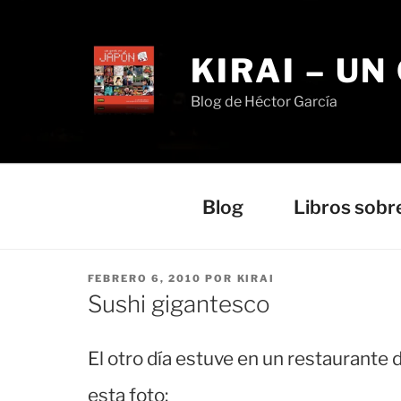
Saltar
al
contenido
KIRAI – UN
Blog de Héctor García
Blog
Libros sobr
PUBLICADO
FEBRERO 6, 2010
POR
KIRAI
EL
Sushi gigantesco
El otro día estuve en un restaurante 
esta foto: