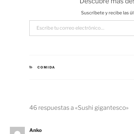
Descubre más des
Suscríbete y recibe las ú
Escribe tu correo electrónico…
CATEGORÍAS
COMIDA
46 respuestas a «Sushi gigantesco»
Anko