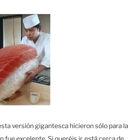
esta versión gigantesca hicieron sólo para la
n fue excelente. Si queréis ir, está cerca de