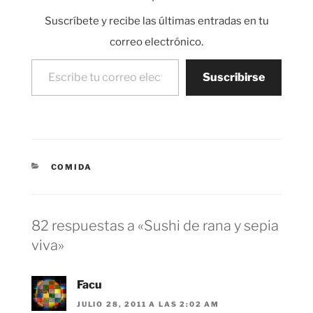
para aquellos que
Suscríbete y recibe las últimas entradas en tu
sigáis las lecciones de
Escuchajapones. Más
correo electrónico.
vídeos y lecciones de
Escribe tu correo electrónico…
japonés…
Suscribirse
CATEGORÍAS
COMIDA
82 respuestas a «Sushi de rana y sepia
viva»
Facu
JULIO 28, 2011 A LAS 2:02 AM