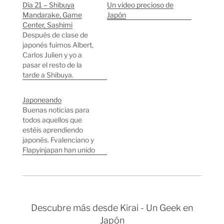
Día 21 – Shibuya
Un video precioso de
Mandarake, Game
Japón
Center, Sashimi
Después de clase de
japonés fuimos Albert,
Carlos Julien y yo a
pasar el resto de la
tarde a Shibuya.
Volvimos a
Mandarake, la que
Japoneando
dicen que es la tienda
Buenas noticias para
de manga más grande
todos aquellos que
del mundo. No se
estéis aprendiendo
pueden hacer fotos en
japonés. Fvalenciano y
el interior, así que aquí
Flapyinjapan han unido
tenéis la entrada.…
sus fuerzas y han
creado Japoneando.
Un servicio para
aprender japonés a
través de vídeos, yo lo
Descubre más desde Kirai - Un Geek en
veo como el
Japón
complemento ideal