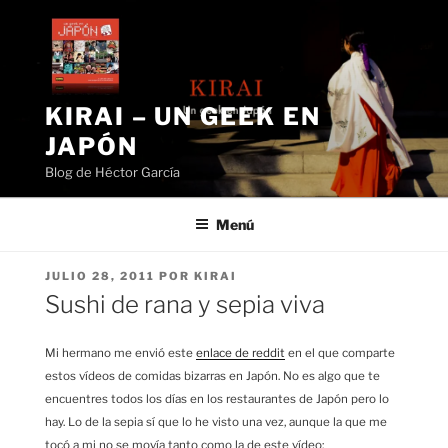
Saltar
al
contenido
KIRAI – UN GEEK EN
JAPÓN
Blog de Héctor García
Menú
PUBLICADO
JULIO 28, 2011
POR
KIRAI
EL
Sushi de rana y sepia viva
Mi hermano me envió este
enlace de reddit
en el que comparte
estos vídeos de comidas bizarras en Japón. No es algo que te
encuentres todos los días en los restaurantes de Japón pero lo
hay. Lo de la sepia sí que lo he visto una vez, aunque la que me
tocó a mi no se movía tanto como la de este vídeo: