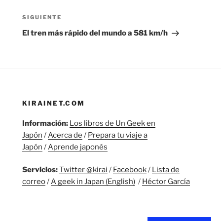
entradas
Siguiente
SIGUIENTE
entrada
El tren más rápido del mundo a 581 km/h
KIRAINET.COM
Información:
Los libros de Un Geek en
Japón
/
Acerca de
/
Prepara tu viaje a
Japón
/
Aprende japonés
Servicios:
Twitter @kirai
/
Facebook
/
Lista de
correo
/
A geek in Japan (English)
/
Héctor García