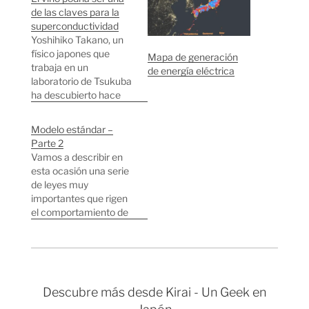
de las claves para la
superconductividad
Yoshihiko Takano, un
físico japones que
Mapa de generación
trabaja en un
de energía eléctrica
laboratorio de Tsukuba
ha descubierto hace
poco que bebidas
alcohólicas pueden
Modelo estándar –
ayudar a materiales
Parte 2
ordinarios a
Vamos a describir en
"transformarse" en
esta ocasión una serie
materiales que
de leyes muy
conducen electricidad
importantes que rigen
con resistencia
el comportamiento de
cercana a cero. Según
toda la materia.
Yoshihiko Takano,
Conservación de la
seguramente
Energía En toda
exagerando un poco, el
reacción la energía
alcohol podría ser una
inicial debe ser
de las…
Descubre más desde Kirai - Un Geek en
exactamente igual a la
energía final. Una