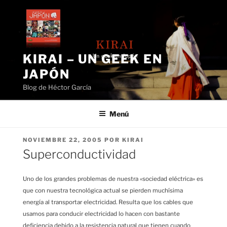
Saltar
al
contenido
KIRAI – UN GEEK EN
JAPÓN
Blog de Héctor García
Menú
PUBLICADO
NOVIEMBRE 22, 2005
POR
KIRAI
EL
Superconductividad
Uno de los grandes problemas de nuestra «sociedad eléctrica» es
que con nuestra tecnológica actual se pierden muchísima
energía al transportar electricidad. Resulta que los cables que
usamos para conducir electricidad lo hacen con bastante
deficiencia debido a la resistencia natural que tienen cuando