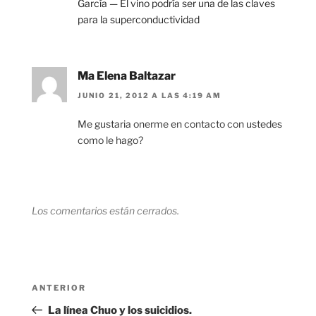
García — El vino podría ser una de las claves
para la superconductividad
Ma Elena Baltazar
JUNIO 21, 2012 A LAS 4:19 AM
Me gustaria onerme en contacto con ustedes
como le hago?
Los comentarios están cerrados.
Navegación
Entrada
ANTERIOR
de
anterior:
La línea Chuo y los suicidios.