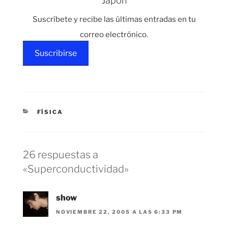
Japón
partícula con una
Suscríbete y recibe las últimas entradas en tu
cierta masa (m) tiene
una cantidad de
correo electrónico.
energía…
Suscribirse
CATEGORÍAS
FÍSICA
26 respuestas a
«Superconductividad»
show
NOVIEMBRE 22, 2005 A LAS 6:33 PM