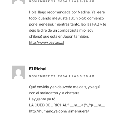
NOVIEMBRE 22, 2004 A LAS 3:39 AM
Hola, llego recomendada por Nadine. Ya leeré
todo (cuando me gusta algún blog, comienzo
por el génesis); mientras tanto, leo las FAQ y te
dejo la dire de un compatriota mío (soy
chilena) que está en Japón también:
http://www.baytex.cl
El Richal
NOVIEMBRE 22, 2004 A LAS 9:36 AM
Qué envidia y en deuvede me dais, yo aquí
con el malacatón y la chatarra.
Hay gente pa tó.
LA GÜEB DEL RICHAL® __m__< {®¿®}>__m__
http://humano.ya.com/jaimemuera/