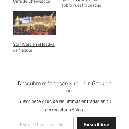
Café de Chewbacca
sobre nuestro destino,
a ver quién es el
primero que acierta.
Shinkansen Blade
Runner Star Wars
Star Wars en el festival
de Nebuta
Descubre más desde Kirai - Un Geek en
Japón
Suscríbete y recibe las últimas entradas en tu
correo electrónico.
Escribe tu correo electrónico…
Suscribirse