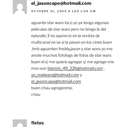
el_jasoncapo@hotmail.com
OCTUBRE 31, 2005 A LAS 1:08 AM
aguante star wars loco yo ya tengo algunas
peliculas de star wars pero no tengo la del
episodio 3 no aparecio en la revista de
multicanal no se si la pasan en los cines buen
,tmb aguanten freddy,jason y star wars yo me
anote muchos fotologs de fotos de star wars
buen el q’ me quiere agregar q’ me agrege mis
msn son
fabrizio_49_226@hotmail.com
,
yo_malwars@hotmail.com
y
el_jasoncapo@hotmail.com
buen chau agregenme.
chau
fletes