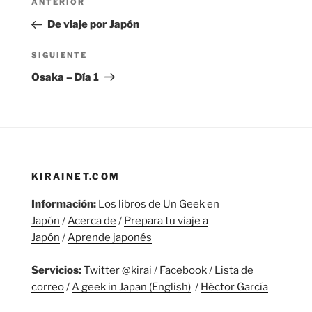
Entrada
ANTERIOR
de
anterior:
De viaje por Japón
entradas
Siguiente
SIGUIENTE
entrada
Osaka – Día 1
KIRAINET.COM
Información:
Los libros de Un Geek en
Japón
/
Acerca de
/
Prepara tu viaje a
Japón
/
Aprende japonés
Servicios:
Twitter @kirai
/
Facebook
/
Lista de
correo
/
A geek in Japan (English)
/
Héctor García