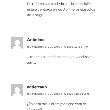
las referencias es obvio que la exposición
estara centrada en los 3 primeros episodios
de la saga.
Anónimo
NOVIEMBRE 22, 2004 A LAS 11:16 PM
… mente , niente farniente… joe … nchssst…
argf…
andertaun
NOVIEMBRE 23, 2004 A LAS 12:21 AM
¿Es cosa mía o el dragón tiene cara de
«fumao»?