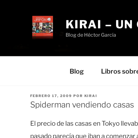
Saltar
al
contenido
KIRAI – UN
Blog de Héctor García
Blog
Libros sobr
PUBLICADO
FEBRERO 17, 2009
POR
KIRAI
EL
Spiderman vendiendo casas
El precio de las casas en Tokyo lleva
pasado parecía que iban a comenzar a