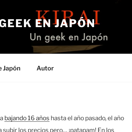
 GEEK EN JAPÓN
e Japón
Autor
ba
bajando 16 años
hasta el año pasado, el año
 subir los precios pero… ¡patapam! En los