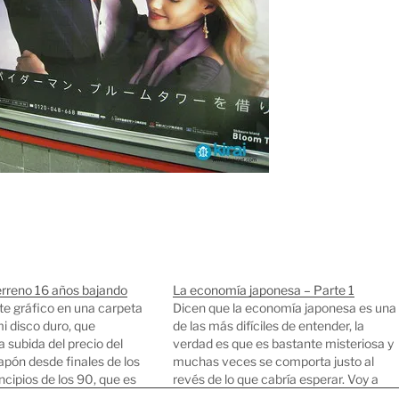
erreno 16 años bajando
La economía japonesa – Parte 1
te gráfico en una carpeta
Dicen que la economía japonesa es una
i disco duro, que
de las más difíciles de entender, la
a subida del precio del
verdad es que es bastante misteriosa y
apón desde finales de los
muchas veces se comporta justo al
ncipios de los 90, que es
revés de lo que cabría esperar. Voy a
e exponencial a partir del
intentar contaros lo que he aprendido