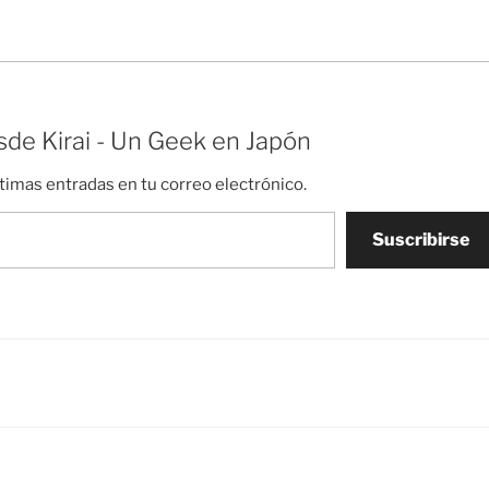
ada que comenzó justo
de oídas, leyendo periódicos y revistas
otó la burbuja japonesa.…
japonesas y viendo…
de Kirai - Un Geek en Japón
ltimas entradas en tu correo electrónico.
Suscribirse